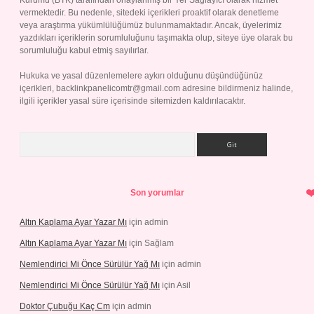
Kurumu (BTK) tarafından onaylanmış bir Yer Sağlayıcı olarak hizmet
vermektedir. Bu nedenle, sitedeki içerikleri proaktif olarak denetleme
veya araştırma yükümlülüğümüz bulunmamaktadır. Ancak, üyelerimiz
yazdıkları içeriklerin sorumluluğunu taşımakta olup, siteye üye olarak bu
sorumluluğu kabul etmiş sayılırlar.
Hukuka ve yasal düzenlemelere aykırı olduğunu düşündüğünüz
içerikleri,
backlinkpanelicomtr@gmail.com
adresine bildirmeniz halinde,
ilgili içerikler yasal süre içerisinde sitemizden kaldırılacaktır.
Arama
Son yorumlar
Altın Kaplama Ayar Yazar Mı
için
admin
Altın Kaplama Ayar Yazar Mı
için
Sağlam
Nemlendirici Mi Önce Sürülür Yağ Mı
için
admin
Nemlendirici Mi Önce Sürülür Yağ Mı
için
Asil
Doktor Çubuğu Kaç Cm
için
admin