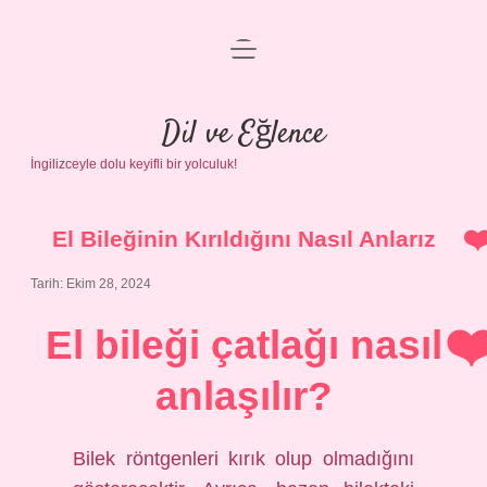
menüyü
Anasayfa
aç
Gizlilik Politikası
Dil ve Eğlence
İngilizceyle dolu keyifli bir yolculuk!
Yasal Uyarı
Hakkımızda
El Bileğinin Kırıldığını Nasıl Anlarız
Tarih: Ekim 28, 2024
El bileği çatlağı nasıl
anlaşılır?
Bilek röntgenleri kırık olup olmadığını