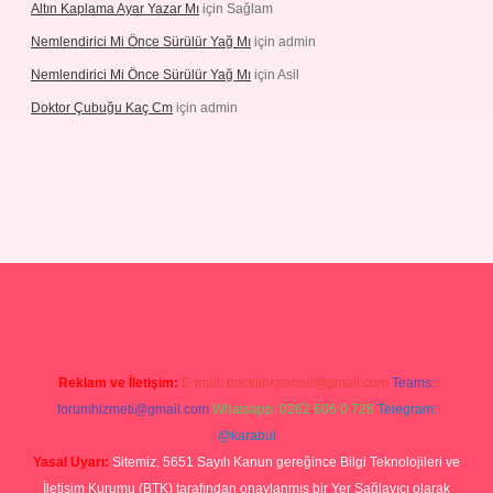
Altın Kaplama Ayar Yazar Mı
için
Sağlam
Nemlendirici Mi Önce Sürülür Yağ Mı
için
admin
Nemlendirici Mi Önce Sürülür Yağ Mı
için
Asil
Doktor Çubuğu Kaç Cm
için
admin
texper.xyz
Reklam ve İletişim:
E-mail:
backlinkpaneli@gmail.com
Teams:
forumhizmeti@gmail.com
Whatsapp: 0262 606 0 726
Telegram:
@karabul
Yasal Uyarı:
Sitemiz, 5651 Sayılı Kanun gereğince Bilgi Teknolojileri ve
İletişim Kurumu (BTK) tarafından onaylanmış bir Yer Sağlayıcı olarak