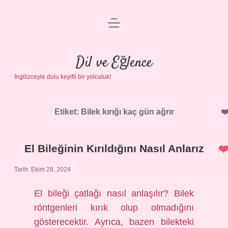
menüyü
Anasayfa
aç
Gizlilik Politikası
Dil ve Eğlence
İngilizceyle dolu keyifli bir yolculuk!
Yasal Uyarı
Hakkımızda
Etiket:
Bilek kırığı kaç gün ağrır
El Bileğinin Kırıldığını Nasıl Anlarız
Tarih: Ekim 28, 2024
El bileği çatlağı nasıl anlaşılır? Bilek
röntgenleri kırık olup olmadığını
gösterecektir. Ayrıca, bazen bilekteki