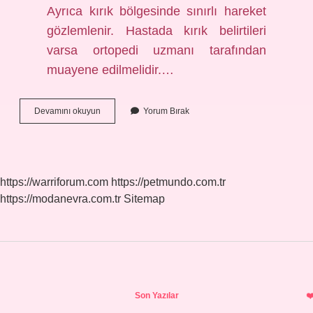
Ayrıca kırık bölgesinde sınırlı hareket
gözlemlenir. Hastada kırık belirtileri
varsa ortopedi uzmanı tarafından
muayene edilmelidir.…
El
Devamını okuyun
Yorum Bırak
Bileğinin
Kırıldığını
Nasıl
Anlarız
https://warriforum.com
https://petmundo.com.tr
https://modanevra.com.tr
Sitemap
Sidebar
Son Yazılar