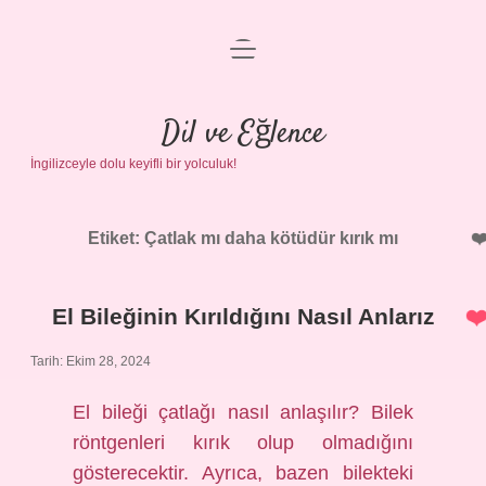
menüyü
Anasayfa
aç
Gizlilik Politikası
Dil ve Eğlence
İngilizceyle dolu keyifli bir yolculuk!
Yasal Uyarı
Hakkımızda
Etiket:
Çatlak mı daha kötüdür kırık mı
El Bileğinin Kırıldığını Nasıl Anlarız
Tarih: Ekim 28, 2024
El bileği çatlağı nasıl anlaşılır? Bilek
röntgenleri kırık olup olmadığını
gösterecektir. Ayrıca, bazen bilekteki