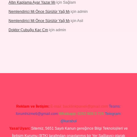
Altın Kaplama Ayar Yazar Mı
için
Sağlam
Nemlendirici Mi Önce Sürülür Yağ Mı
için
admin
Nemlendirici Mi Önce Sürülür Yağ Mı
için
Asil
Doktor Çubuğu Kaç Cm
için
admin
texper.xyz
Reklam ve İletişim:
E-mail:
backlinkpaneli@gmail.com
Teams:
forumhizmeti@gmail.com
Whatsapp: 0262 606 0 726
Telegram:
@karabul
Yasal Uyarı:
Sitemiz, 5651 Sayılı Kanun gereğince Bilgi Teknolojileri ve
İletişim Kurumu (BTK) tarafından onaylanmış bir Yer Sağlayıcı olarak