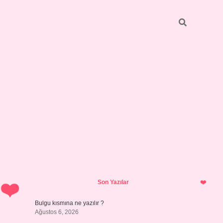
Sidebar
https://elexbett.net/
betexper.xyz
Son Yazılar
Bulgu kısmına ne yazılır ?
Ağustos 6, 2026