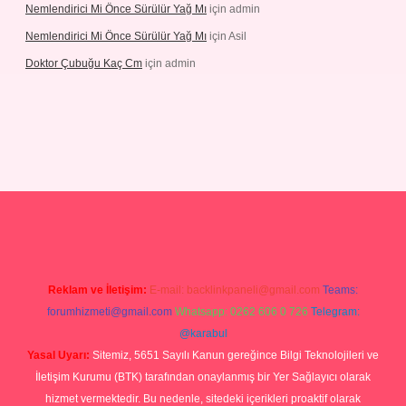
Nemlendirici Mi Önce Sürülür Yağ Mı
için
admin
Nemlendirici Mi Önce Sürülür Yağ Mı
için
Asil
Doktor Çubuğu Kaç Cm
için
admin
texper.xyz
Reklam ve İletişim:
E-mail:
backlinkpaneli@gmail.com
Teams:
forumhizmeti@gmail.com
Whatsapp: 0262 606 0 726
Telegram:
@karabul
Yasal Uyarı:
Sitemiz, 5651 Sayılı Kanun gereğince Bilgi Teknolojileri ve
İletişim Kurumu (BTK) tarafından onaylanmış bir Yer Sağlayıcı olarak
hizmet vermektedir. Bu nedenle, sitedeki içerikleri proaktif olarak