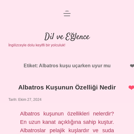
menüyü
Anasayfa
aç
Gizlilik Politikası
Dil ve Eğlence
İngilizceyle dolu keyifli bir yolculuk!
Yasal Uyarı
Hakkımızda
Etiket:
Albatros kuşu uçarken uyur mu
Albatros Kuşunun Özelliği Nedir
Tarih: Ekim 27, 2024
Albatros kuşunun özellikleri nelerdir?
En uzun kanat açıklığına sahip kuştur.
Albatroslar pelajik kuşlardır ve suda