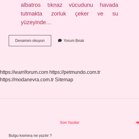
albatros tıknaz vücudunu havada
tutmakta zorluk çeker ve su
yüzeyinde…
Albatros
Devamını okuyun
Yorum Bırak
Kuşunun
Özelliği
Nedir
https://warriforum.com
https://petmundo.com.tr
https://modanevra.com.tr
Sitemap
Sidebar
Son Yazılar
Bulgu kısmına ne yazılır ?