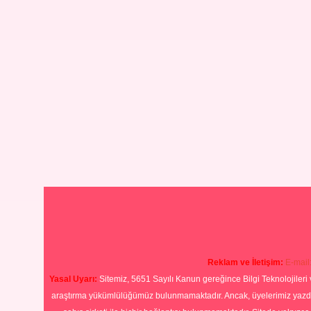
Reklam ve İletişim:
E-mail
Yasal Uyarı:
Sitemiz, 5651 Sayılı Kanun gereğince Bilgi Teknolojileri 
araştırma yükümlülüğümüz bulunmamaktadır. Ancak, üyelerimiz yazdıkla