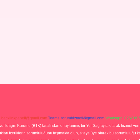
:
backlinkpaneli@gmail.com
Teams:
forumhizmeti@gmail.com
Whatsapp: 0262 606
ve İletişim Kurumu (BTK) tarafından onaylanmış bir Yer Sağlayıcı olarak hizmet verm
rı içeriklerin sorumluluğunu taşımakta olup, siteye üye olarak bu sorumluluğu kabul