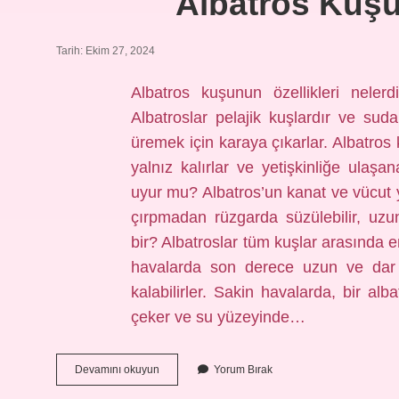
Albatros Kuşu
Tarih: Ekim 27, 2024
Albatros kuşunun özellikleri neler
Albatroslar pelajik kuşlardır ve su
üremek için karaya çıkarlar. Albatros 
yalnız kalırlar ve yetişkinliğe ulaşa
uyur mu? Albatros’un kanat ve vücut 
çırpmadan rüzgarda süzülebilir, uzu
bir? Albatroslar tüm kuşlar arasında 
havalarda son derece uzun ve dar 
kalabilirler. Sakin havalarda, bir a
çeker ve su yüzeyinde…
Albatros
Devamını okuyun
Yorum Bırak
Kuşunun