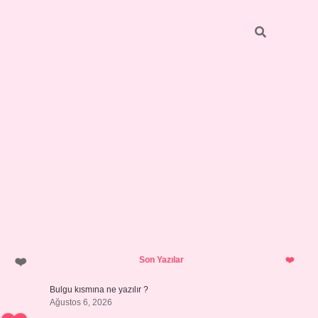
Sidebar
https://elexbett.net/
betexper.xy
Son Yazılar
Bulgu kısmına ne yazılır ?
Ağustos 6, 2026