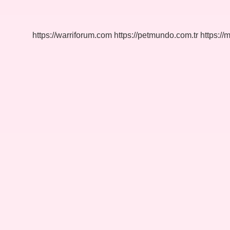
Özelliği
Nedir
https://warriforum.com
https://petmundo.com.tr
https://