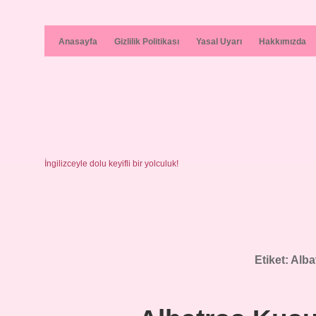
Anasayfa
Gizlilik Politikası
Yasal Uyarı
Hakkımızda
İngilizceyle dolu keyifli bir yolculuk!
Etiket:
Alba