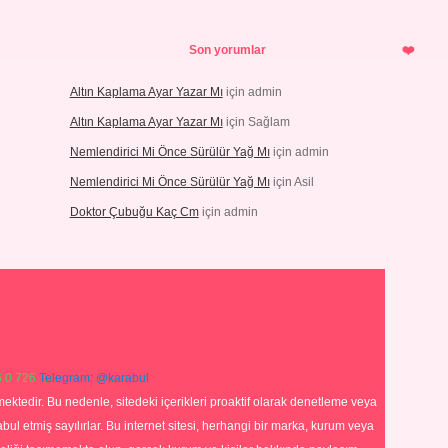
Son yorumlar
Altın Kaplama Ayar Yazar Mı
için
admin
Altın Kaplama Ayar Yazar Mı
için
Sağlam
Nemlendirici Mi Önce Sürülür Yağ Mı
için
admin
Nemlendirici Mi Önce Sürülür Yağ Mı
için
Asil
Doktor Çubuğu Kaç Cm
için
admin
 0 726
Telegram: @karabul
ektedir. Bu nedenle, sitedeki içerikleri proaktif olarak denetleme veya
 etmiş sayılırlar. Bu internet sitesi, herhangi bir marka, kurum veya