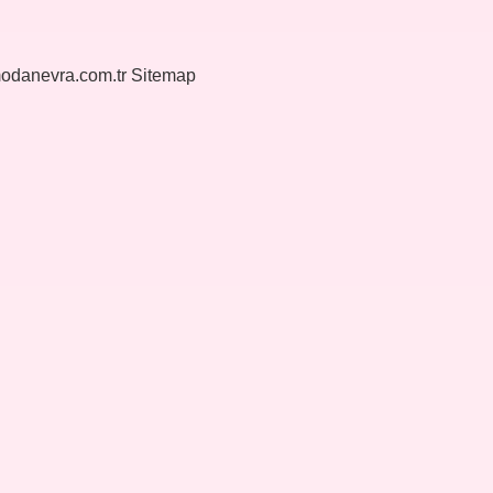
modanevra.com.tr
Sitemap