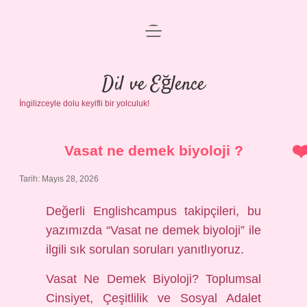
menüyü
Anasayfa
aç
Gizlilik Politikası
Dil ve Eğlence
İngilizceyle dolu keyifli bir yolculuk!
Yasal Uyarı
Hakkımızda
Vasat ne demek biyoloji ?
Tarih: Mayıs 28, 2026
Değerli Englishcampus takipçileri, bu
yazımızda “Vasat ne demek biyoloji” ile
ilgili sık sorulan soruları yanıtlıyoruz.
Vasat Ne Demek Biyoloji? Toplumsal
Cinsiyet, Çeşitlilik ve Sosyal Adalet