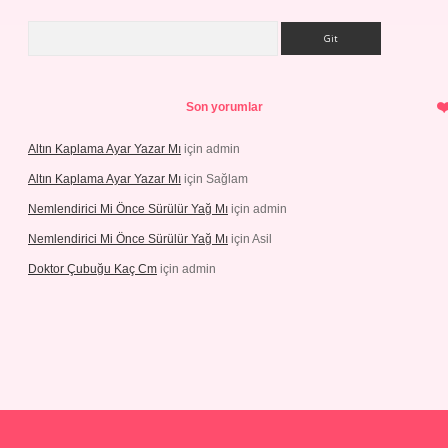
Arama
Son yorumlar
Altın Kaplama Ayar Yazar Mı
için
admin
Altın Kaplama Ayar Yazar Mı
için
Sağlam
Nemlendirici Mi Önce Sürülür Yağ Mı
için
admin
Nemlendirici Mi Önce Sürülür Yağ Mı
için
Asil
Doktor Çubuğu Kaç Cm
için
admin
s://elexbett.net/
betexper.xyz