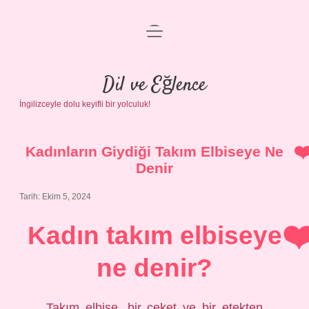
menüyü
Anasayfa
aç
Gizlilik Politikası
Dil ve Eğlence
İngilizceyle dolu keyifli bir yolculuk!
Yasal Uyarı
Hakkımızda
Kadınların Giydiği Takım Elbiseye Ne
Denir
Tarih: Ekim 5, 2024
Kadın takım elbiseye
ne denir?
Takım elbise, bir ceket ve bir etekten