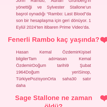
John Rambo, Adrian Grunberg’in
yönettiği ve Sylvester Stallone’un
başrol oynadığı “Rambo: Last Blood”da
son bir hesaplaşma için geri dönüyor. 1
Eylül 2024’ten itibaren Prime Video’da.
Fenerli Rambo kaç yaşında?
Hasan Kemal ÖzdemirKişisel
bilgilerTam adıHasan Kemal
ÖzdemirDoğum tarihi9 Şubat
1964Doğum yeriSinop,
TürkiyePozisyonOrta saha30 satır
daha
Sage Stallone ne zaman
öldü?