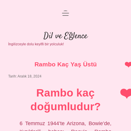
menüyü
Anasayfa
aç
Gizlilik Politikası
Dil ve Eğlence
İngilizceyle dolu keyifli bir yolculuk!
Yasal Uyarı
Hakkımızda
Rambo Kaç Yaş Üstü
Tarih: Aralık 18, 2024
Rambo kaç
doğumludur?
6 Temmuz 1944’te Arizona, Bowie’de,