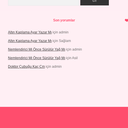
Son yorumlar
Altın Kaplama Ayar Yazar Mı
için
admin
Altın Kaplama Ayar Yazar Mı
için
Sağlam
Nemlendirici Mi Önce Sürülür Yağ Mı
için
admin
Nemlendirici Mi Önce Sürülür Yağ Mı
için
Asil
Doktor Çubuğu Kaç Cm
için
admin
s://elexbett.net/
betexper.xyz