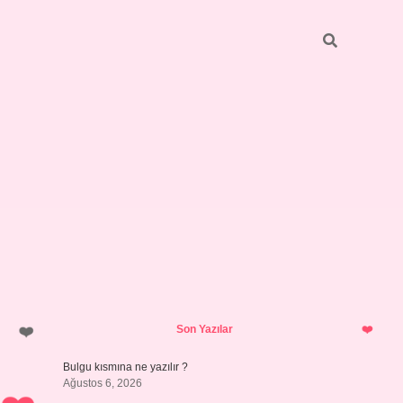
Sidebar
https://elexbett.net/
betexper.xy
Son Yazılar
Bulgu kısmına ne yazılır ?
Ağustos 6, 2026