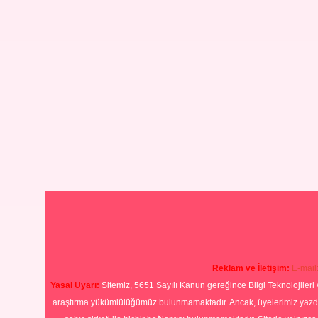
Reklam ve İletişim:
E-mail
Yasal Uyarı:
Sitemiz, 5651 Sayılı Kanun gereğince Bilgi Teknolojileri 
araştırma yükümlülüğümüz bulunmamaktadır. Ancak, üyelerimiz yazdıkla