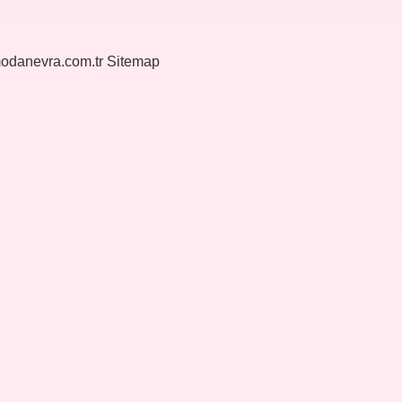
modanevra.com.tr
Sitemap