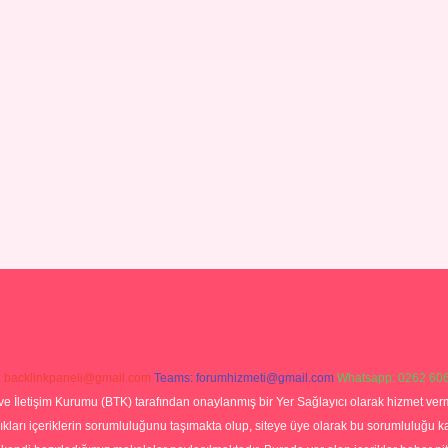
:
backlinkpaneli@gmail.com
Teams:
forumhizmeti@gmail.com
Whatsapp: 0262 606
ve İletişim Kurumu (BTK) tarafından onaylanmış bir Yer Sağlayıcı olarak hizmet verm
rı içeriklerin sorumluluğunu taşımakta olup, siteye üye olarak bu sorumluluğu kabul