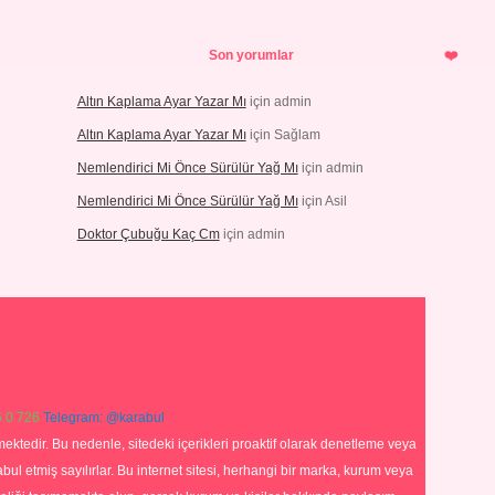
Son yorumlar
Altın Kaplama Ayar Yazar Mı
için
admin
Altın Kaplama Ayar Yazar Mı
için
Sağlam
Nemlendirici Mi Önce Sürülür Yağ Mı
için
admin
Nemlendirici Mi Önce Sürülür Yağ Mı
için
Asil
Doktor Çubuğu Kaç Cm
için
admin
 0 726
Telegram: @karabul
ektedir. Bu nedenle, sitedeki içerikleri proaktif olarak denetleme veya
 etmiş sayılırlar. Bu internet sitesi, herhangi bir marka, kurum veya