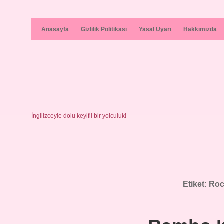
Anasayfa
Gizlilik Politikası
Yasal Uyarı
Hakkımızda
İngilizceyle dolu keyifli bir yolculuk!
Etiket:
Roc