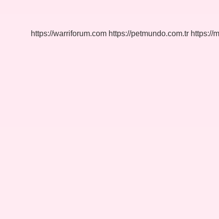
Yaş
Üstü
https://warriforum.com
https://petmundo.com.tr
https://