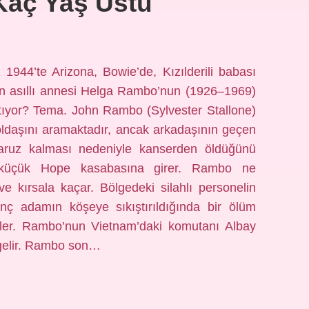
aç Yaş Üstü
4’te Arizona, Bowie’de, Kızılderili babası
 asıllı annesi Helga Rambo’nun (1926–1969)
tıyor? Tema. John Rambo (Sylvester Stallone)
yoldaşını aramaktadır, ancak arkadaşının geçen
maruz kalması nedeniyle kanserden öldüğünü
i küçük Hope kasabasına girer. Rambo ne
ve kırsala kaçar. Bölgedeki silahlı personelin
ç adamın köşeye sıkıştırıldığında bir ölüm
ler. Rambo’nun Vietnam’daki komutanı Albay
gelir. Rambo son…