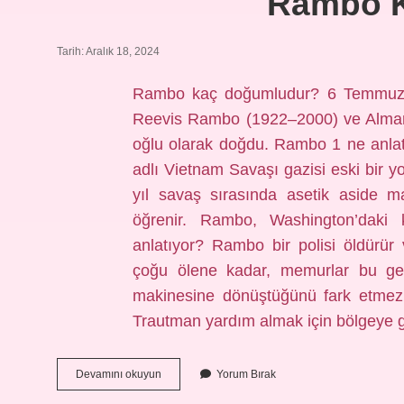
Rambo K
Tarih: Aralık 18, 2024
Rambo kaç doğumludur? 6 Temmuz 194
Reevis Rambo (1922–2000) ve Alman
oğlu olarak doğdu. Rambo 1 ne anla
adlı Vietnam Savaşı gazisi eski bir 
yıl savaş sırasında asetik aside 
öğrenir. Rambo, Washington’dak
anlatıyor? Rambo bir polisi öldürür 
çoğu ölene kadar, memurlar bu gen
makinesine dönüştüğünü fark etmez
Trautman yardım almak için bölgeye 
Rambo
Devamını okuyun
Yorum Bırak
Kaç