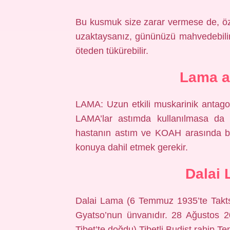
Bu kusmuk size zarar vermese de, ö
uzaktaysanız, gününüzü mahvedebilir. 
öteden tükürebilir.
Lama aç
LAMA: Uzun etkili muskarinik antagonis
LAMA’lar astımda kullanılmasa da
hastanın astım ve KOAH arasında bi
konuya dahil etmek gerekir.
Dalai 
Dalai Lama (6 Temmuz 1935’te Taktser
Gyatso’nun ünvanıdır. 28 Ağustos 
Tibet’te doğdu) Tibetli Budist rahip T