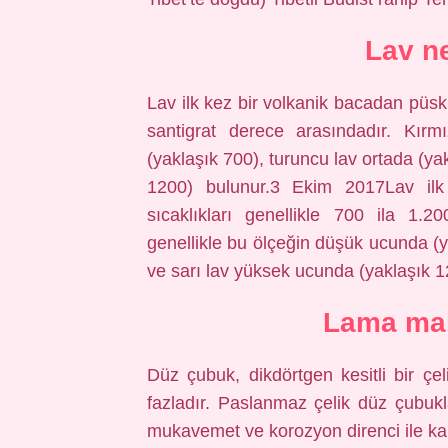
Lav n
Lav ilk kez bir volkanik bacadan püskü
santigrat derece arasındadır. Kırm
(yaklaşık 700), turuncu lav ortada (ya
1200) bulunur.3 Ekim 2017Lav ilk
sıcaklıkları genellikle 700 ila 1.2
genellikle bu ölçeğin düşük ucunda (y
ve sarı lav yüksek ucunda (yaklaşık 1
Lama mal
Düz çubuk, dikdörtgen kesitli bir çel
fazladır. Paslanmaz çelik düz çubukl
mukavemet ve korozyon direnci ile kara