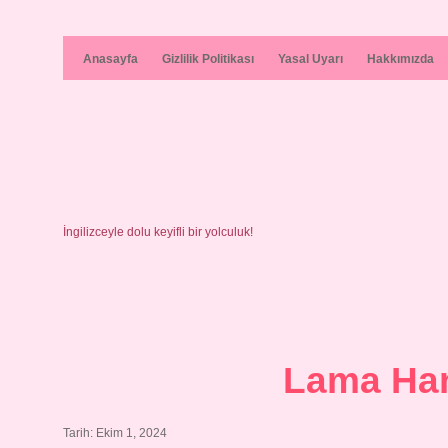
Anasayfa
Gizlilik Politikası
Yasal Uyarı
Hakkımızda
İngilizceyle dolu keyifli bir yolculuk!
Lama Han
Tarih: Ekim 1, 2024