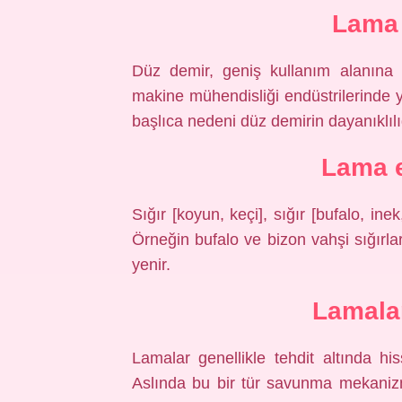
Lama 
Düz demir, geniş kullanım alanına 
makine mühendisliği endüstrilerinde 
başlıca nedeni düz demirin dayanıklılığı 
Lama e
Sığır [koyun, keçi], sığır [bufalo, in
Örneğin bufalo ve bizon vahşi sığırla
yenir.
Lamalar
Lamalar genellikle tehdit altında hiss
Aslında bu bir tür savunma mekaniz