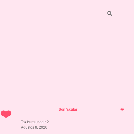
Sidebar
https://elexbett.net/
betexper.xyz
Son Yazılar
Tsk bursu nedir ?
Ağustos 8, 2026