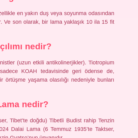
zellikle en yakın duş veya soyunma odasından
Ve son olarak, bir lama yaklaşık 10 ila 15 fit
ılımı nedir?
tler (uzun etkili antikolinerjikler). Tiotropium
 sadece KOAH tedavisinde geri ödense de,
r örtüşme yaşama olasılığı nedeniyle bunları
Lama nedir?
, Tibet’te doğdu) Tibetli Budist rahip Tenzin
2024 Dalai Lama (6 Temmuz 1935’te Taktser,
enzin Gyatso’nun ünvanıdır.