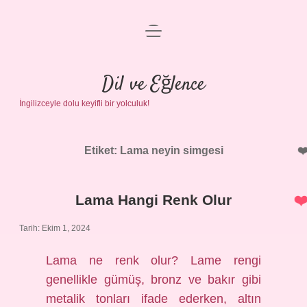
menüyü
Anasayfa
aç
Gizlilik Politikası
Dil ve Eğlence
İngilizceyle dolu keyifli bir yolculuk!
Yasal Uyarı
Hakkımızda
Etiket:
Lama neyin simgesi
Lama Hangi Renk Olur
Tarih: Ekim 1, 2024
Lama ne renk olur? Lame rengi
genellikle gümüş, bronz ve bakır gibi
metalik tonları ifade ederken, altın