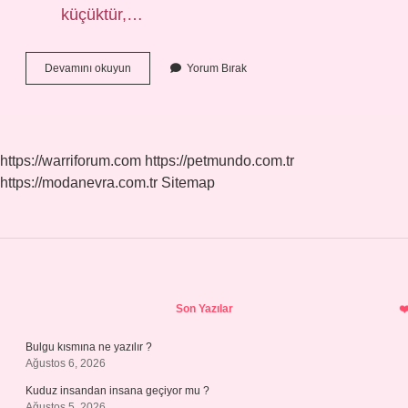
küçüktür,…
Lama
Devamını okuyun
Yorum Bırak
Hangi
Renk
Olur
https://warriforum.com
https://petmundo.com.tr
https://modanevra.com.tr
Sitemap
Sidebar
Son Yazılar
Bulgu kısmına ne yazılır ?
Ağustos 6, 2026
Kuduz insandan insana geçiyor mu ?
Ağustos 5, 2026