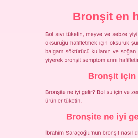
Bronşit en h
Bol sıvı tüketin, meyve ve sebze yiyin
öksürüğü hafifletmek için öksürük şur
balgam söktürücü kullanın ve soğan ve
yiyerek bronşit semptomlarını hafifleti
Bronşit için
Bronşite ne iyi gelir? Bol su için ve ze
ürünler tüketin.
Bronşite ne iyi g
İbrahim Saraçoğlu’nun bronşit nasıl d