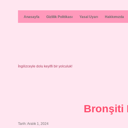
Anasayfa
Gizlilik Politikası
Yasal Uyarı
Hakkımızda
İngilizceyle dolu keyifli bir yolculuk!
Bronşiti
Tarih: Aralık 1, 2024