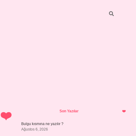
Sidebar
https://elexbett.net/
betexper.xyz
Son Yazılar
Bulgu kısmına ne yazılır ?
Ağustos 6, 2026