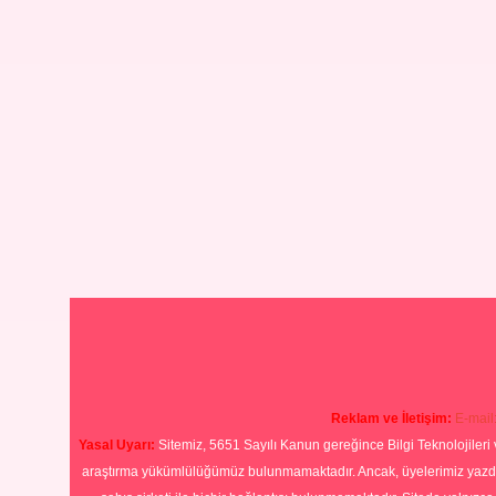
Reklam ve İletişim:
E-mail
Yasal Uyarı:
Sitemiz, 5651 Sayılı Kanun gereğince Bilgi Teknolojileri 
araştırma yükümlülüğümüz bulunmamaktadır. Ancak, üyelerimiz yazdıkla