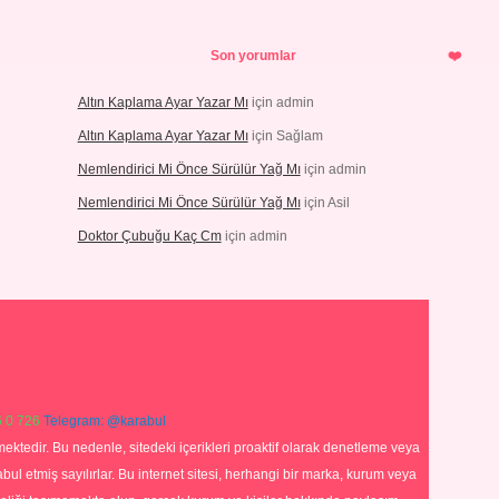
Son yorumlar
Altın Kaplama Ayar Yazar Mı
için
admin
Altın Kaplama Ayar Yazar Mı
için
Sağlam
Nemlendirici Mi Önce Sürülür Yağ Mı
için
admin
Nemlendirici Mi Önce Sürülür Yağ Mı
için
Asil
Doktor Çubuğu Kaç Cm
için
admin
 0 726
Telegram: @karabul
ektedir. Bu nedenle, sitedeki içerikleri proaktif olarak denetleme veya
 etmiş sayılırlar. Bu internet sitesi, herhangi bir marka, kurum veya