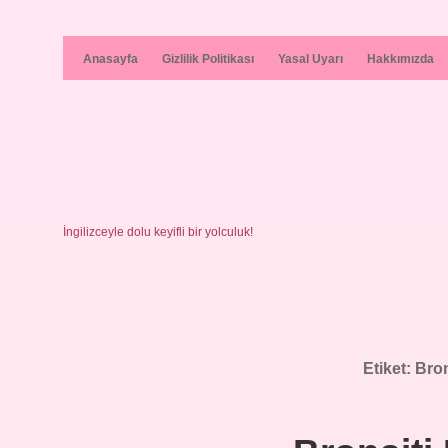
Anasayfa
Gizlilik Politikası
Yasal Uyarı
Hakkımızda
İngilizceyle dolu keyifli bir yolculuk!
Etiket:
Bron