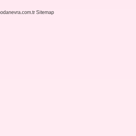
modanevra.com.tr
Sitemap