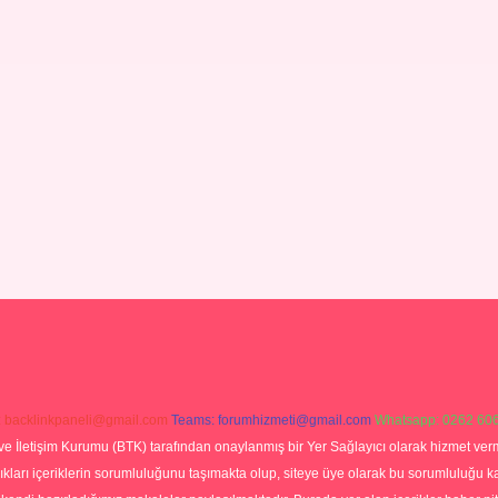
:
backlinkpaneli@gmail.com
Teams:
forumhizmeti@gmail.com
Whatsapp: 0262 606
ve İletişim Kurumu (BTK) tarafından onaylanmış bir Yer Sağlayıcı olarak hizmet verm
rı içeriklerin sorumluluğunu taşımakta olup, siteye üye olarak bu sorumluluğu kabul