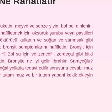
 Ne Rahatlatır
 tüketin, meyve ve sebze yiyin, bol bol dinlenin,
hafifletmek için öksürük şurubu veya pastilleri
söktürücü kullanın ve soğan ve sarımsak gibi
k bronşit semptomlarını hafifletin. Bronşit için
ir? Bol su için ve zencefil, zerdeçal gibi bitki
tin. Bronşite ne iyi gelir İbrahim Saraçoğlu?
oğal yollarla tedavi edilir sorusuna cevabı muz
r tutam muz ve bir tutam yabani kekik ekleyin