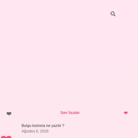
Sidebar
https://elexbett.net/
betexper.xy
Son Yazılar
Bulgu kısmına ne yazılır ?
Ağustos 6, 2026