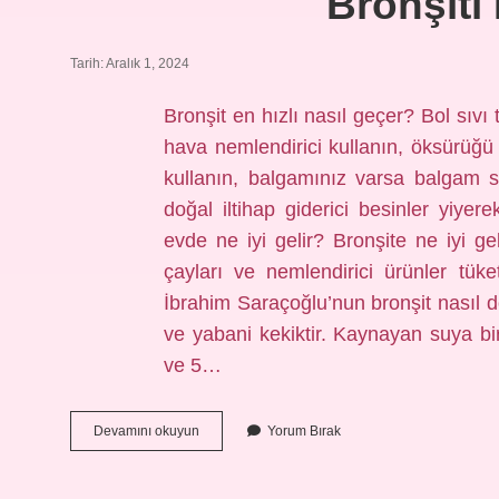
Bronşiti
Tarih: Aralık 1, 2024
Bronşit en hızlı nasıl geçer? Bol sıvı
hava nemlendirici kullanın, öksürüğü 
kullanın, balgamınız varsa balgam 
doğal iltihap giderici besinler yiyere
evde ne iyi gelir? Bronşite ne iyi gel
çayları ve nemlendirici ürünler tüke
İbrahim Saraçoğlu’nun bronşit nasıl d
ve yabani kekiktir. Kaynayan suya bi
ve 5…
Bronşiti
Devamını okuyun
Yorum Bırak
Ne
Rahatlatır