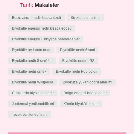
Tarih:
Makaleler
Besin zinciri nedir kısaca özeti
Biyokütle enerji mi
Biyokütle enerjisi nedir kısaca eodev
Biyokütle enerjisi Türkiyede nerelerde var
Biyokütle ne tarafa artar
Biyokütle nedir 6 sınıf
Biyokütle nedir 8 sınıf fen
Biyokütle nedir LGS
Biyokütle nedir örnek
Biyokütle nedir tyt biyoloji
Biyokütle nedir Wikipedia
Biyokütle yukarı doğru artar mı
Canlılarda biyokütle nedir
Dalga enerjisi kısaca nedir
Jeotermal yenilenebilir mi
Kömür biyokütle midir
Tezek yenilenebilir mi