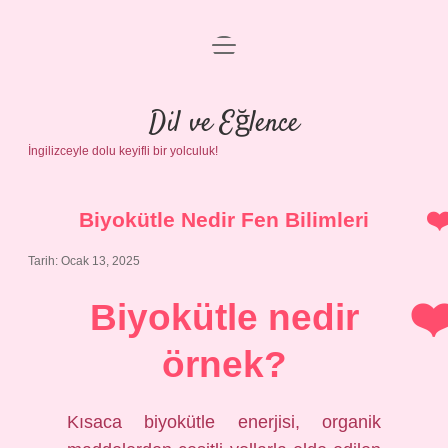
menüyü
Anasayfa
aç
Gizlilik Politikası
Dil ve Eğlence
İngilizceyle dolu keyifli bir yolculuk!
Yasal Uyarı
Hakkımızda
Biyokütle Nedir Fen Bilimleri
Tarih: Ocak 13, 2025
Biyokütle nedir
örnek?
Kısaca biyokütle enerjisi, organik