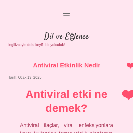
menüyü
Anasayfa
aç
Gizlilik Politikası
Dil ve Eğlence
İngilizceyle dolu keyifli bir yolculuk!
Yasal Uyarı
Hakkımızda
Antiviral Etkinlik Nedir
Tarih: Ocak 13, 2025
Antiviral etki ne
demek?
Antiviral ilaçlar, viral enfeksiyonlara