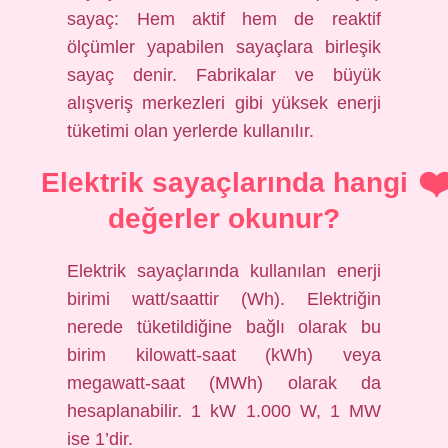
sayaç: Hem aktif hem de reaktif
ölçümler yapabilen sayaçlara birleşik
sayaç denir. Fabrikalar ve büyük
alışveriş merkezleri gibi yüksek enerji
tüketimi olan yerlerde kullanılır.
Elektrik sayaçlarında hangi
değerler okunur?
Elektrik sayaçlarında kullanılan enerji
birimi watt/saattir (Wh). Elektriğin
nerede tüketildiğine bağlı olarak bu
birim kilowatt-saat (kWh) veya
megawatt-saat (MWh) olarak da
hesaplanabilir. 1 kW 1.000 W, 1 MW
ise 1’dir.