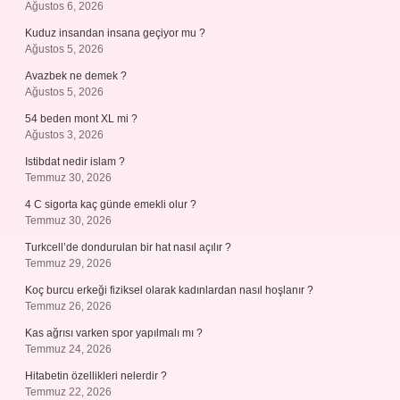
Ağustos 6, 2026
Kuduz insandan insana geçiyor mu ?
Ağustos 5, 2026
Avazbek ne demek ?
Ağustos 5, 2026
54 beden mont XL mi ?
Ağustos 3, 2026
Istibdat nedir islam ?
Temmuz 30, 2026
4 C sigorta kaç günde emekli olur ?
Temmuz 30, 2026
Turkcell’de dondurulan bir hat nasıl açılır ?
Temmuz 29, 2026
Koç burcu erkeği fiziksel olarak kadınlardan nasıl hoşlanır ?
Temmuz 26, 2026
Kas ağrısı varken spor yapılmalı mı ?
Temmuz 24, 2026
Hitabetin özellikleri nelerdir ?
Temmuz 22, 2026