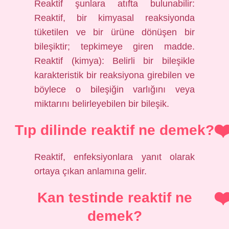
Reaktif şunlara atıfta bulunabilir:
Reaktif, bir kimyasal reaksiyonda
tüketilen ve bir ürüne dönüşen bir
bileşiktir; tepkimeye giren madde.
Reaktif (kimya): Belirli bir bileşikle
karakteristik bir reaksiyona girebilen ve
böylece o bileşiğin varlığını veya
miktarını belirleyebilen bir bileşik.
Tıp dilinde reaktif ne demek?
Reaktif, enfeksiyonlara yanıt olarak
ortaya çıkan anlamına gelir.
Kan testinde reaktif ne
demek?