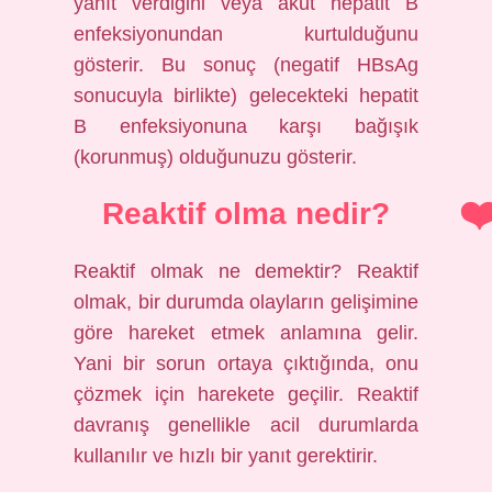
yanıt verdiğini veya akut hepatit B
enfeksiyonundan kurtulduğunu
gösterir. Bu sonuç (negatif HBsAg
sonucuyla birlikte) gelecekteki hepatit
B enfeksiyonuna karşı bağışık
(korunmuş) olduğunuzu gösterir.
Reaktif olma nedir?
Reaktif olmak ne demektir? Reaktif
olmak, bir durumda olayların gelişimine
göre hareket etmek anlamına gelir.
Yani bir sorun ortaya çıktığında, onu
çözmek için harekete geçilir. Reaktif
davranış genellikle acil durumlarda
kullanılır ve hızlı bir yanıt gerektirir.