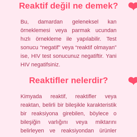
Reaktif değil ne demek?
Bu, damardan geleneksel kan
örneklemesi veya parmak ucundan
hızlı örnekleme ile yapılabilir. Test
sonucu “negatif” veya “reaktif olmayan”
ise, HIV test sonucunuz negatiftir. Yani
HIV negatifsiniz.
Reaktifler nelerdir?
Kimyada reaktif, reaktifler veya
reaktan, belirli bir bileşikle karakteristik
bir reaksiyona girebilen, böylece o
bileşiğin varlığını veya miktarını
belirleyen ve reaksiyondan ürünler