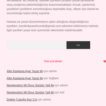
vermektedir. Bu nedenle, sitedeki içerikleri proaktif olarak denetleme
veya araştırma yükümlülüğümüz bulunmamaktadır. Ancak, üyelerimiz
yazdıkları içeriklerin sorumluluğunu taşımakta olup, siteye üye olarak bu
sorumluluğu kabul etmiş sayılırlar.
Hukuka ve yasal düzenlemelere aykırı olduğunu düşündüğünüz
içerikleri,
backlinkpanelicomtr@gmail.com
adresine bildirmeniz halinde,
ilgili içerikler yasal süre içerisinde sitemizden kaldırılacaktır.
Arama
Son yorumlar
Altın Kaplama Ayar Yazar Mı
için
admin
Altın Kaplama Ayar Yazar Mı
için
Sağlam
Nemlendirici Mi Önce Sürülür Yağ Mı
için
admin
Nemlendirici Mi Önce Sürülür Yağ Mı
için
Asil
Doktor Çubuğu Kaç Cm
için
admin