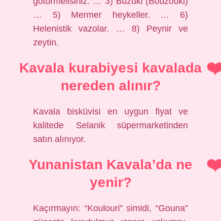
götürmelisiniz. … 3) Buzuki (Bouzouki)
… 5) Mermer heykeller. … 6)
Helenistik vazolar. … 8) Peynir ve
zeytin.
Kavala kurabiyesi kavalada
nereden alınır?
Kavala bisküvisi en uygun fiyat ve
kalitede Selanik süpermarketinden
satın alınıyor.
Yunanistan Kavala’da ne
yenir?
Kaçırmayın: “Koulouri” simidi, “Gouna”