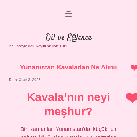
menüyü
Anasayfa
aç
Gizlilik Politikası
Dil ve Eğlence
İngilizceyle dolu keyifli bir yolculuk!
Yasal Uyarı
Hakkımızda
Yunanistan Kavaladan Ne Alınır
Tarih: Ocak 3, 2025
Kavala’nın neyi
meşhur?
Bir zamanlar Yunanistan’da küçük bir