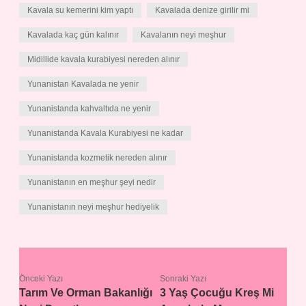
Kavala su kemerini kim yaptı
Kavalada denize girilir mi
Kavalada kaç gün kalınır
Kavalanın neyi meşhur
Midillide kavala kurabiyesi nereden alınır
Yunanistan Kavalada ne yenir
Yunanistanda kahvaltıda ne yenir
Yunanistanda Kavala Kurabiyesi ne kadar
Yunanistanda kozmetik nereden alınır
Yunanistanın en meşhur şeyi nedir
Yunanistanın neyi meşhur hediyelik
Önceki Yazı
Sonraki Yazı
Tarım Ve Orman Bakanlığı
3 Yaş Çocuğu Kreş Mi