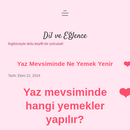
menüyü
Anasayfa
aç
Gizlilik Politikası
Dil ve Eğlence
İngilizceyle dolu keyifli bir yolculuk!
Yasal Uyarı
Hakkımızda
Yaz Mevsiminde Ne Yemek Yenir
Tarih: Ekim 22, 2024
Yaz mevsiminde
hangi yemekler
yapılır?