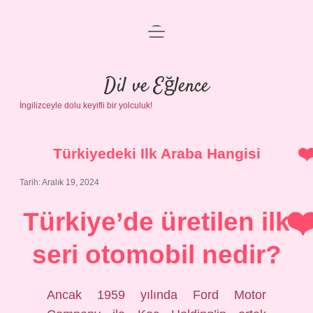
menüyü
Anasayfa
aç
Gizlilik Politikası
Dil ve Eğlence
İngilizceyle dolu keyifli bir yolculuk!
Yasal Uyarı
Hakkımızda
Türkiyedeki Ilk Araba Hangisi
Tarih: Aralık 19, 2024
Türkiye’de üretilen ilk
seri otomobil nedir?
Ancak 1959 yılında Ford Motor