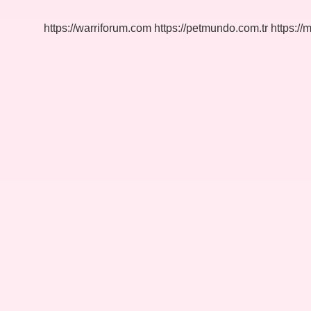
Mu
https://warriforum.com
https://petmundo.com.tr
https://