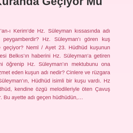
uranda Geçiyor Mu
’an-ı Kerim’de Hz. Süleyman kıssasında adı
i peygamberdir? Hz. Süleyman’ı gören kuş
e geçiyor? Neml / Ayet 23. Hüdhüd kuşunun
si Belkıs’ın haberini Hz. Süleyman’a getiren
dilini öğrenip Hz. Süleyman’ın mektubunu ona
izmet eden kuşun adı nedir? Cinlere ve rüzgara
üleyman’ın, Hüdhüd isimli bir kuşu vardı. Hz
hüd, kendine özgü melodileriyle öten Çavuş
dır. Bu ayette adı geçen hüdhüdün,…