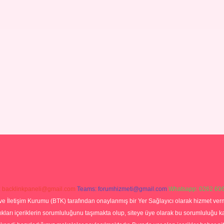
:
backlinkpaneli@gmail.com
Teams:
forumhizmeti@gmail.com
Whatsapp: 0262 606
ve İletişim Kurumu (BTK) tarafından onaylanmış bir Yer Sağlayıcı olarak hizmet verm
rı içeriklerin sorumluluğunu taşımakta olup, siteye üye olarak bu sorumluluğu kabul