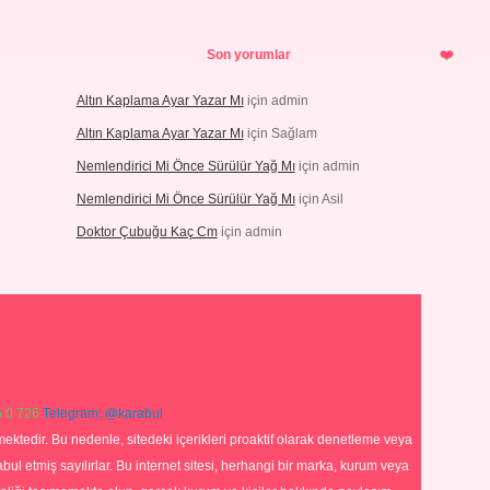
Son yorumlar
Altın Kaplama Ayar Yazar Mı
için
admin
Altın Kaplama Ayar Yazar Mı
için
Sağlam
Nemlendirici Mi Önce Sürülür Yağ Mı
için
admin
Nemlendirici Mi Önce Sürülür Yağ Mı
için
Asil
Doktor Çubuğu Kaç Cm
için
admin
 0 726
Telegram: @karabul
ektedir. Bu nedenle, sitedeki içerikleri proaktif olarak denetleme veya
 etmiş sayılırlar. Bu internet sitesi, herhangi bir marka, kurum veya