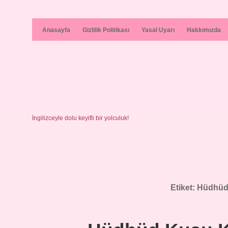
Anasayfa
Gizlilik Politikası
Yasal Uyarı
Hakkımızda
İngilizceyle dolu keyifli bir yolculuk!
Etiket:
Hüdhüd 