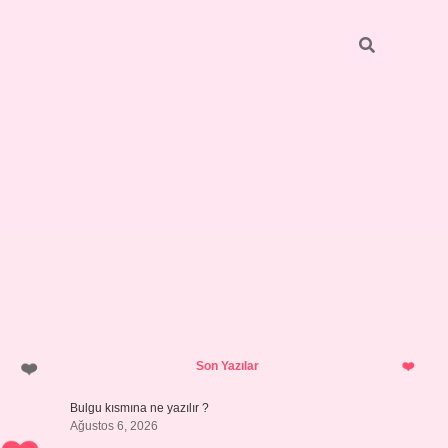
Sidebar
https://elexbett.net/
betexper.x
Son Yazılar
Bulgu kısmına ne yazılır ?
Ağustos 6, 2026