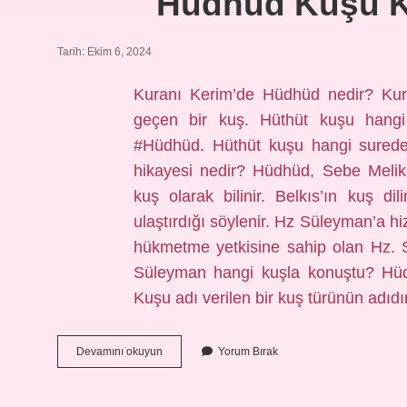
Hüdhüd Kuşu K
Tarih: Ekim 6, 2024
Kuranı Kerim’de Hüdhüd nedir? Kur
geçen bir kuş. Hüthüt kuşu hang
#Hüdhüd. Hüthüt kuşu hangi sured
hikayesi nedir? Hüdhüd, Sebe Melike
kuş olarak bilinir. Belkıs’ın kuş 
ulaştırdığı söylenir. Hz Süleyman’a h
hükmetme yetkisine sahip olan Hz. S
Süleyman hangi kuşla konuştu? Hüd
Kuşu adı verilen bir kuş türünün adı
Hüdhüd
Devamını okuyun
Yorum Bırak
Kuşu
Kuranda
Geçiyor