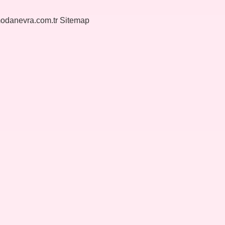
modanevra.com.tr
Sitemap