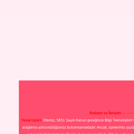
Reklam ve İletişim:
E-mail
Yasal Uyarı:
Sitemiz, 5651 Sayılı Kanun gereğince Bilgi Teknolojileri 
araştırma yükümlülüğümüz bulunmamaktadır. Ancak, üyelerimiz yazdıkla