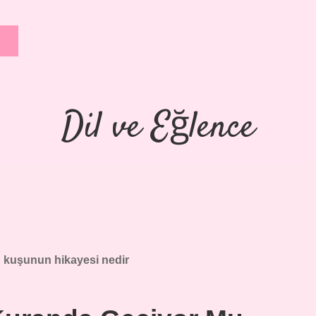
Dil ve Eğlence
kuşunun hikayesi nedir