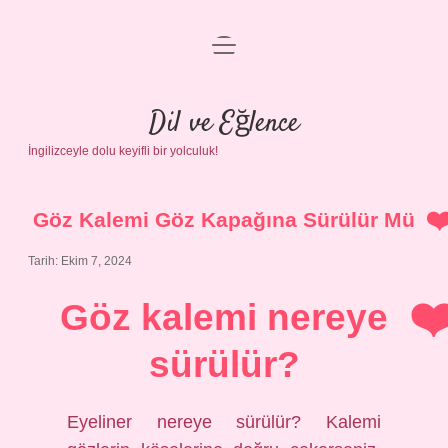
menüyü
Anasayfa
aç
Gizlilik Politikası
Dil ve Eğlence
İngilizceyle dolu keyifli bir yolculuk!
Yasal Uyarı
Hakkımızda
Göz Kalemi Göz Kapağına Sürülür Mü
Tarih: Ekim 7, 2024
Göz kalemi nereye
sürülür?
Eyeliner nereye sürülür? Kalemi