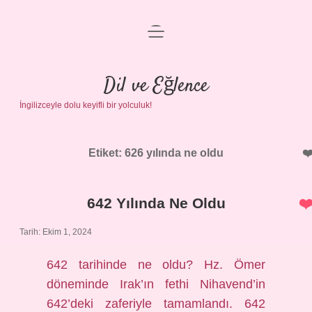
menüyü
Anasayfa
aç
Gizlilik Politikası
Dil ve Eğlence
İngilizceyle dolu keyifli bir yolculuk!
Yasal Uyarı
Hakkımızda
Etiket:
626 yılında ne oldu
642 Yılında Ne Oldu
Tarih: Ekim 1, 2024
642 tarihinde ne oldu? Hz. Ömer
döneminde Irak’ın fethi Nihavend’in
642’deki zaferiyle tamamlandı. 642