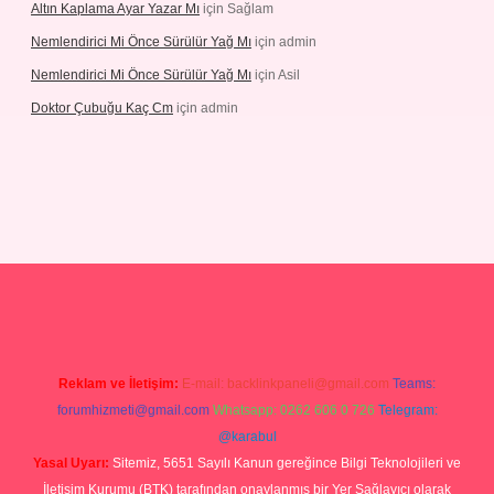
Altın Kaplama Ayar Yazar Mı
için
Sağlam
Nemlendirici Mi Önce Sürülür Yağ Mı
için
admin
Nemlendirici Mi Önce Sürülür Yağ Mı
için
Asil
Doktor Çubuğu Kaç Cm
için
admin
texper.xyz
Reklam ve İletişim:
E-mail:
backlinkpaneli@gmail.com
Teams:
forumhizmeti@gmail.com
Whatsapp: 0262 606 0 726
Telegram:
@karabul
Yasal Uyarı:
Sitemiz, 5651 Sayılı Kanun gereğince Bilgi Teknolojileri ve
İletişim Kurumu (BTK) tarafından onaylanmış bir Yer Sağlayıcı olarak