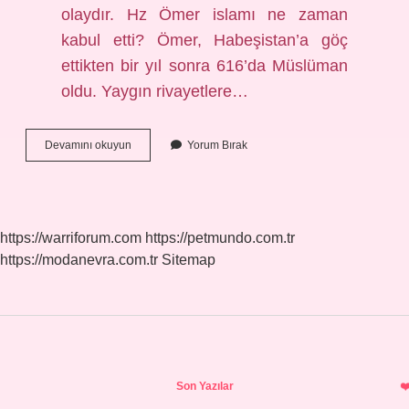
olaydır. Hz Ömer islamı ne zaman
kabul etti? Ömer, Habeşistan’a göç
ettikten bir yıl sonra 616’da Müslüman
oldu. Yaygın rivayetlere…
642
Devamını okuyun
Yorum Bırak
Yılında
Ne
Oldu
https://warriforum.com
https://petmundo.com.tr
https://modanevra.com.tr
Sitemap
Sidebar
Son Yazılar