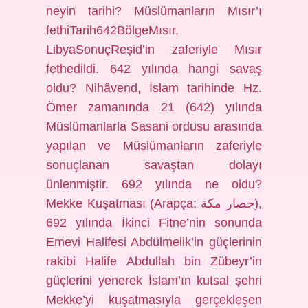
neyin tarihi? Müslümanların Mısır’ı
fethiTarih642BölgeMısır,
LibyaSonuçReşid’in zaferiyle Mısır
fethedildi. 642 yılında hangi savaş
oldu? Nihâvend, İslam tarihinde Hz.
Ömer zamanında 21 (642) yılında
Müslümanlarla Sasani ordusu arasında
yapılan ve Müslümanların zaferiyle
sonuçlanan savaştan dolayı
ünlenmiştir. 692 yılında ne oldu?
Mekke Kuşatması (Arapça: حصار مكة‎),
692 yılında İkinci Fitne’nin sonunda
Emevi Halifesi Abdülmelik’in güçlerinin
rakibi Halife Abdullah bin Zübeyr’in
güçlerini yenerek İslam’ın kutsal şehri
Mekke’yi kuşatmasıyla gerçekleşen