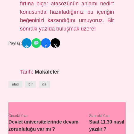
fırtına biçer atasözünün anlamı nedir”
konusunda hazırladığımız bu içeriğin
beğeninizi kazandığını umuyoruz. Bir
sonraki yazıda buluşmak üzere!
Paylaş:
𝕏
✈
f
Tarih:
Makaleler
atas
bir
da
Önceki Yazı
Sonraki Yazı
Devlet üniversitelerinde devam
Saat 11.30 nasıl
zorunluluğu var mı ?
yazılır ?