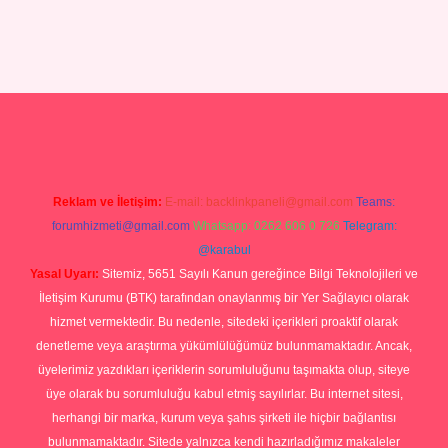
lexbett.net/
betexper.xyz
Reklam ve İletişim:
E-mail:
backlinkpaneli@gmail.com
Teams:
forumhizmeti@gmail.com
Whatsapp: 0262 606 0 726
Telegram:
@karabul
Yasal Uyarı:
Sitemiz, 5651 Sayılı Kanun gereğince Bilgi Teknolojileri ve
İletişim Kurumu (BTK) tarafından onaylanmış bir Yer Sağlayıcı olarak
hizmet vermektedir. Bu nedenle, sitedeki içerikleri proaktif olarak
denetleme veya araştırma yükümlülüğümüz bulunmamaktadır. Ancak,
üyelerimiz yazdıkları içeriklerin sorumluluğunu taşımakta olup, siteye
üye olarak bu sorumluluğu kabul etmiş sayılırlar. Bu internet sitesi,
herhangi bir marka, kurum veya şahıs şirketi ile hiçbir bağlantısı
bulunmamaktadır. Sitede yalnızca kendi hazırladığımız makaleler