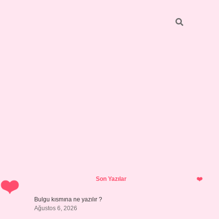
Sidebar
https://elexbett.net/
betexper.xyz
Son Yazılar
Bulgu kısmına ne yazılır ?
Ağustos 6, 2026