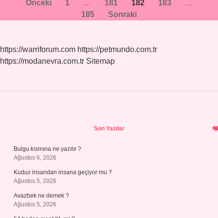
Yazı
Önceki
1
…
181
182
183
…
185
Sonraki
sayfalaması
https://warriforum.com
https://petmundo.com.tr
https://modanevra.com.tr
Sitemap
Sidebar
Son Yazılar
Bulgu kısmına ne yazılır ?
Ağustos 6, 2026
Kuduz insandan insana geçiyor mu ?
Ağustos 5, 2026
Avazbek ne demek ?
Ağustos 5, 2026