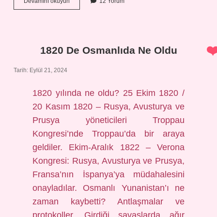
Kaş
Devamını okuyun
12 Yorum
Usturası
Ile
Yüz
Almak
Kılları
1820 De Osmanlıda Ne Oldu
Çoğaltır
Mı
Tarih: Eylül 21, 2024
1820 yılında ne oldu? 25 Ekim 1820 /
20 Kasım 1820 – Rusya, Avusturya ve
Prusya yöneticileri Troppau
Kongresi’nde Troppau’da bir araya
geldiler. Ekim-Aralık 1822 – Verona
Kongresi: Rusya, Avusturya ve Prusya,
Fransa’nın İspanya’ya müdahalesini
onayladılar. Osmanlı Yunanistan’ı ne
zaman kaybetti? Antlaşmalar ve
protokoller. Girdiği savaşlarda ağır