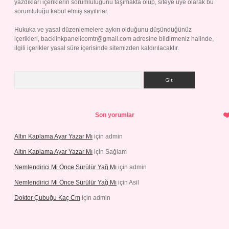
yazdıkları içeriklerin sorumluluğunu taşımakta olup, siteye üye olarak bu
sorumluluğu kabul etmiş sayılırlar.
Hukuka ve yasal düzenlemelere aykırı olduğunu düşündüğünüz
içerikleri,
backlinkpanelicomtr@gmail.com
adresine bildirmeniz halinde,
ilgili içerikler yasal süre içerisinde sitemizden kaldırılacaktır.
Arama
Son yorumlar
Altın Kaplama Ayar Yazar Mı
için
admin
Altın Kaplama Ayar Yazar Mı
için
Sağlam
Nemlendirici Mi Önce Sürülür Yağ Mı
için
admin
Nemlendirici Mi Önce Sürülür Yağ Mı
için
Asil
Doktor Çubuğu Kaç Cm
için
admin