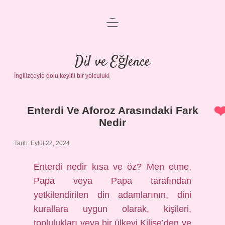
menüyü
Anasayfa
aç
Gizlilik Politikası
Dil ve Eğlence
İngilizceyle dolu keyifli bir yolculuk!
Yasal Uyarı
Hakkımızda
Enterdi Ve Aforoz Arasındaki Fark
Dil
Nedir
ve
Tarih: Eylül 22, 2024
Eğlence
Enterdi nedir kısa ve öz? Men etme,
Papa veya Papa tarafından
Yazılar
yetkilendirilen din adamlarının, dini
kurallara uygun olarak, kişileri,
toplulukları veya bir ülkeyi Kilise’den ve