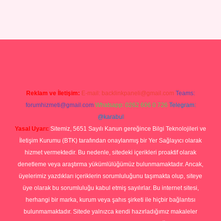
lexbett.net/
betexper.xyz
Reklam ve İletişim:
E-mail:
backlinkpaneli@gmail.com
Teams:
forumhizmeti@gmail.com
Whatsapp: 0262 606 0 726
Telegram:
@karabul
Yasal Uyarı:
Sitemiz, 5651 Sayılı Kanun gereğince Bilgi Teknolojileri ve
İletişim Kurumu (BTK) tarafından onaylanmış bir Yer Sağlayıcı olarak
hizmet vermektedir. Bu nedenle, sitedeki içerikleri proaktif olarak
denetleme veya araştırma yükümlülüğümüz bulunmamaktadır. Ancak,
üyelerimiz yazdıkları içeriklerin sorumluluğunu taşımakta olup, siteye
üye olarak bu sorumluluğu kabul etmiş sayılırlar. Bu internet sitesi,
herhangi bir marka, kurum veya şahıs şirketi ile hiçbir bağlantısı
bulunmamaktadır. Sitede yalnızca kendi hazırladığımız makaleler