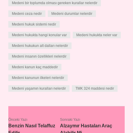
Medeni bir toplumda olması gereken kurallar nelerdir
Medeni ceza nedir
Medeni durumlar nelerdir
Medeni hukuk sistemi nedir
Medeni hukukta hangi konular var
Medeni hukukta neler var
Medeni hukukun alt dalları nelerdir
Medeni insanın özellikleri nelerdir
Medeni kanun kaç maddedir
Medeni kanunun ilkeleri nelerdir
Medeni yaşamın kuralları nelerdir
TMK 324 maddesi nedir
Önceki Yazı
Sonraki Yazı
Benzin Nasıl Telaffuz
Alzaymır Hastaları Araç
Edilir
Alabilir Mi