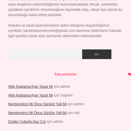
veya araştırma yükümlülüğümüz bulunmamaktadır. Ancak, üyelerimiz
yazdıkları içeriklerin sorumluluğunu taşımakta olup, siteye üye olarak bu
sorumluluğu kabul etmiş sayılırlar.
Hukuka ve yasal düzenlemelere aykırı olduğunu düşündüğünüz
içerikleri,
backlinkpanelicomtr@gmail.com
adresine bildirmeniz halinde,
ilgili içerikler yasal süre içerisinde sitemizden kaldırılacaktır.
Arama
Son yorumlar
Altın Kaplama Ayar Yazar Mı
için
admin
Altın Kaplama Ayar Yazar Mı
için
Sağlam
Nemlendirici Mi Önce Sürülür Yağ Mı
için
admin
Nemlendirici Mi Önce Sürülür Yağ Mı
için
Asil
Doktor Çubuğu Kaç Cm
için
admin