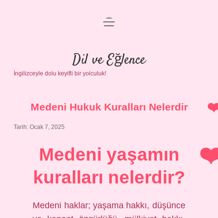
menüyü
Anasayfa
aç
Gizlilik Politikası
Dil ve Eğlence
İngilizceyle dolu keyifli bir yolculuk!
Yasal Uyarı
Hakkımızda
Medeni Hukuk Kuralları Nelerdir
Tarih: Ocak 7, 2025
Medeni yaşamın
kuralları nelerdir?
Medeni haklar; yaşama hakkı, düşünce