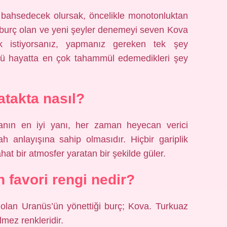
bahsedecek olursak, öncelikle monotonluktan
r burç olan ve yeni şeyler denemeyi seven Kova
k istiyorsanız, yapmanız gereken tek şey
ü hayatta en çok tahammül edemedikleri şey
takta nasıl?
nın en iyi yanı, her zaman heyecan verici
h anlayışına sahip olmasıdır. Hiçbir gariplik
hat bir atmosfer yaratan bir şekilde güler.
favori rengi nedir?
 olan Uranüs’ün yönettiği burç; Kova. Turkuaz
lmez renkleridir.