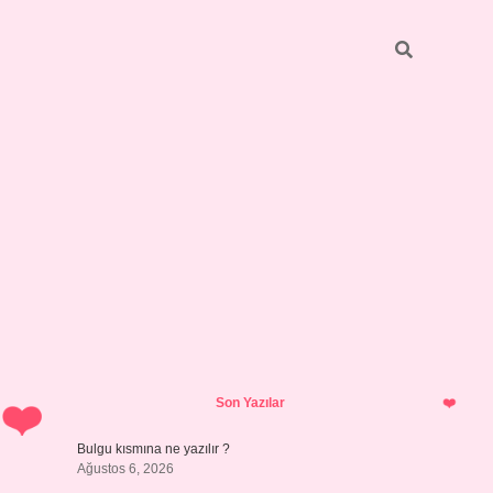
Sidebar
https://elexbett.net/
betexper.xyz
Son Yazılar
Bulgu kısmına ne yazılır ?
Ağustos 6, 2026