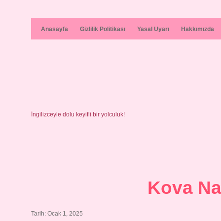
Anasayfa
Gizlilik Politikası
Yasal Uyarı
Hakkımızda
İngilizceyle dolu keyifli bir yolculuk!
Kova Nas
Tarih: Ocak 1, 2025