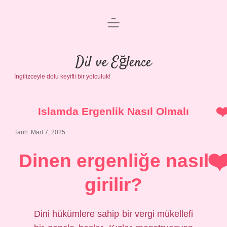
menüyü
Anasayfa
aç
Gizlilik Politikası
Dil ve Eğlence
İngilizceyle dolu keyifli bir yolculuk!
Yasal Uyarı
Hakkımızda
Islamda Ergenlik Nasıl Olmalı
Tarih: Mart 7, 2025
Dinen ergenliğe nasıl
girilir?
Dini hükümlere sahip bir vergi mükellefi