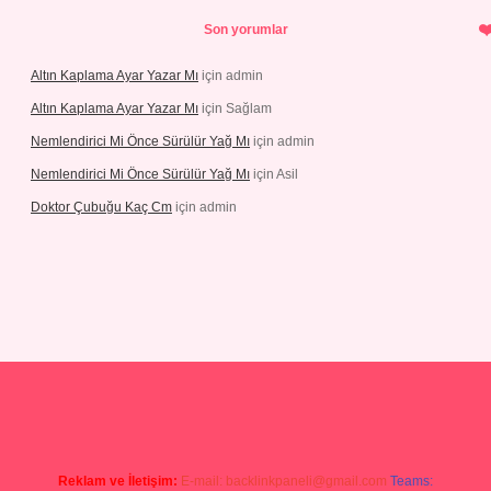
Son yorumlar
Altın Kaplama Ayar Yazar Mı
için
admin
Altın Kaplama Ayar Yazar Mı
için
Sağlam
Nemlendirici Mi Önce Sürülür Yağ Mı
için
admin
Nemlendirici Mi Önce Sürülür Yağ Mı
için
Asil
Doktor Çubuğu Kaç Cm
için
admin
s://elexbett.net/
betexper.xyz
Reklam ve İletişim:
E-mail:
backlinkpaneli@gmail.com
Teams: