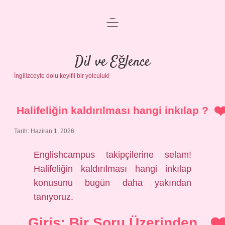
menüyü
Anasayfa
aç
Gizlilik Politikası
Dil ve Eğlence
İngilizceyle dolu keyifli bir yolculuk!
Yasal Uyarı
Hakkımızda
Halifeliğin kaldırılması hangi inkılap ?
Tarih: Haziran 1, 2026
Englishcampus takipçilerine selam!
Halifeliğin kaldırılması hangi inkılap
konusunu bugün daha yakından
tanıyoruz.
Giriş: Bir Soru Üzerinden