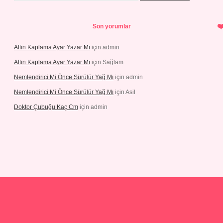
Son yorumlar
Altın Kaplama Ayar Yazar Mı
için
admin
Altın Kaplama Ayar Yazar Mı
için
Sağlam
Nemlendirici Mi Önce Sürülür Yağ Mı
için
admin
Nemlendirici Mi Önce Sürülür Yağ Mı
için
Asil
Doktor Çubuğu Kaç Cm
için
admin
://elexbett.net/
betexper.xyz