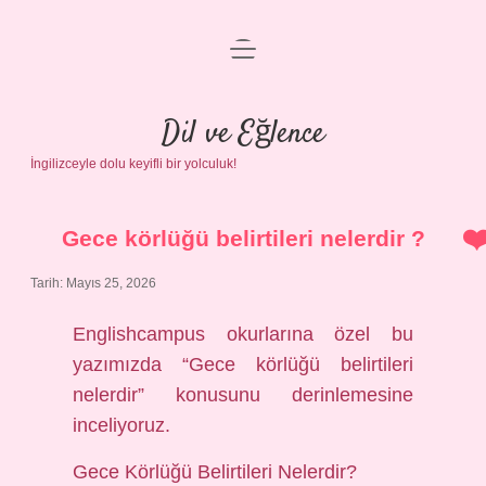
menüyü
Anasayfa
aç
Gizlilik Politikası
Dil ve Eğlence
İngilizceyle dolu keyifli bir yolculuk!
Yasal Uyarı
Hakkımızda
Gece körlüğü belirtileri nelerdir ?
Tarih: Mayıs 25, 2026
Englishcampus okurlarına özel bu
yazımızda “Gece körlüğü belirtileri
nelerdir” konusunu derinlemesine
inceliyoruz.
Gece Körlüğü Belirtileri Nelerdir?