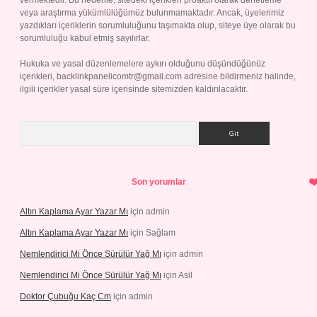
vermektedir. Bu nedenle, sitedeki içerikleri proaktif olarak denetleme
veya araştırma yükümlülüğümüz bulunmamaktadır. Ancak, üyelerimiz
yazdıkları içeriklerin sorumluluğunu taşımakta olup, siteye üye olarak bu
sorumluluğu kabul etmiş sayılırlar.
Hukuka ve yasal düzenlemelere aykırı olduğunu düşündüğünüz
içerikleri,
backlinkpanelicomtr@gmail.com
adresine bildirmeniz halinde,
ilgili içerikler yasal süre içerisinde sitemizden kaldırılacaktır.
Arama
Son yorumlar
Altın Kaplama Ayar Yazar Mı
için
admin
Altın Kaplama Ayar Yazar Mı
için
Sağlam
Nemlendirici Mi Önce Sürülür Yağ Mı
için
admin
Nemlendirici Mi Önce Sürülür Yağ Mı
için
Asil
Doktor Çubuğu Kaç Cm
için
admin