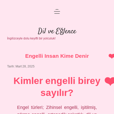
menüyü
Anasayfa
aç
Gizlilik Politikası
Dil ve Eğlence
İngilizceyle dolu keyifli bir yolculuk!
Yasal Uyarı
Hakkımızda
Engelli Insan Kime Denir
Tarih: Mart 28, 2025
Kimler engelli birey
sayılır?
Engel türleri; Zihinsel engelli, işitilmiş,