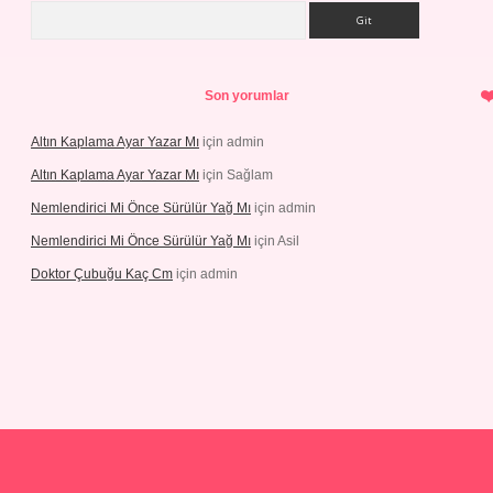
Arama
Son yorumlar
Altın Kaplama Ayar Yazar Mı
için
admin
Altın Kaplama Ayar Yazar Mı
için
Sağlam
Nemlendirici Mi Önce Sürülür Yağ Mı
için
admin
Nemlendirici Mi Önce Sürülür Yağ Mı
için
Asil
Doktor Çubuğu Kaç Cm
için
admin
ps://elexbett.net/
betexper.xyz