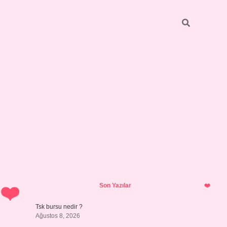
Sidebar
https://elexbett.net/
betexper.xyz
Son Yazılar
Tsk bursu nedir ?
Ağustos 8, 2026