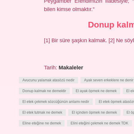
Peygamber Efendimizin ifadesiyle; “
bilen kimse olmaktır.”
Donup kalm
[1] Bir süre şaşkın kalmak. [2] Ne sö
Tarih:
Makaleler
Avucunu yalamak atasözü nedir
Ayak seven erkeklere ne denir
Donup kalmak ne demektir
El ayak öpmek ne demek
El el
El etek çekmek sözcüğünün anlamı nedir
El etek öpmek atasöz
El etek tutmak ne demek
El içinden öpmek ne demek
El ö
Eline eteğine ne demek
Elini eteğini çekmek ne demek TDK