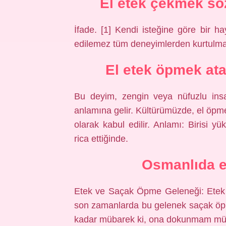
El etek çekmek sö
İfade. [1] Kendi isteğine göre bir 
edilemez tüm deneyimlerden kurtulma
El etek öpmek at
Bu deyim, zengin veya nüfuzlu insa
anlamına gelir. Kültürümüzde, el öpmek
olarak kabul edilir. Anlamı: Birisi y
rica ettiğinde.
Osmanlıda e
Etek ve Saçak Öpme Geleneği: Etek öp
son zamanlarda bu gelenek saçak öpm
kadar mübarek ki, ona dokunmam mümk