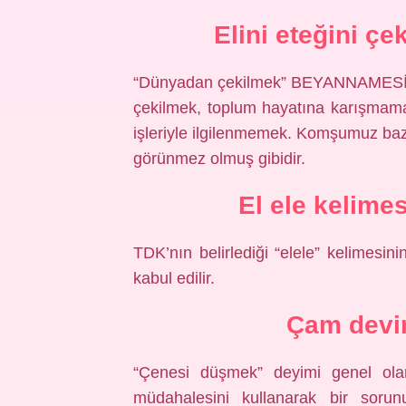
Elini eteğini 
“Dünyadan çekilmek” BEYANNAMESİ AÇ
çekilmek, toplum hayatına karışmam
işleriyle ilgilenmemek. Komşumuz baz
görünmez olmuş gibidir.
El ele kelimes
TDK’nın belirlediği “elele” kelimesini
kabul edilir.
Çam devi
“Çenesi düşmek” deyimi genel ola
müdahalesini kullanarak bir sorun