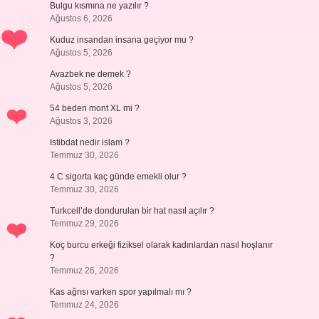
Bulgu kısmına ne yazılır ?
Ağustos 6, 2026
Kuduz insandan insana geçiyor mu ?
Ağustos 5, 2026
Avazbek ne demek ?
Ağustos 5, 2026
54 beden mont XL mi ?
Ağustos 3, 2026
Istibdat nedir islam ?
Temmuz 30, 2026
4 C sigorta kaç günde emekli olur ?
Temmuz 30, 2026
Turkcell’de dondurulan bir hat nasıl açılır ?
Temmuz 29, 2026
Koç burcu erkeği fiziksel olarak kadınlardan nasıl hoşlanır
?
Temmuz 26, 2026
Kas ağrısı varken spor yapılmalı mı ?
Temmuz 24, 2026