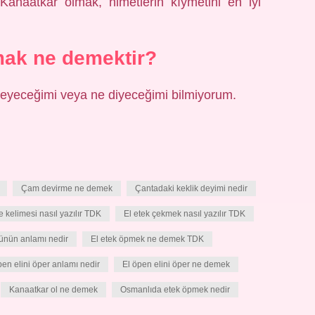
Kanaatkâr olmak, nimetlerin kıymetini en iyi
ak ne demektir?
yleyeceğimi veya ne diyeceğimi bilmiyorum.
Çam devirme ne demek
Çantadaki keklik deyimi nedir
e kelimesi nasıl yazılır TDK
El etek çekmek nasıl yazılır TDK
ünün anlamı nedir
El etek öpmek ne demek TDK
pen elini öper anlamı nedir
El öpen elini öper ne demek
Kanaatkar ol ne demek
Osmanlıda etek öpmek nedir