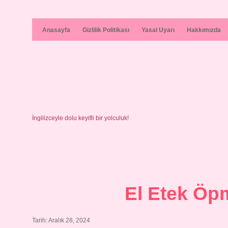
Anasayfa
Gizlilik Politikası
Yasal Uyarı
Hakkımızda
İngilizceyle dolu keyifli bir yolculuk!
El Etek Öpm
Tarih: Aralık 28, 2024