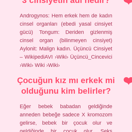
3 cinsiyetin adı nedir?
Androgynos: Hem erkek hem de kadın
cinsel organları (ebedi yasal cinsiyet
gücü) Tongum: Deriden gizlenmiş
cinsel organ (bilinmeyen cinsiyet)
Aylonit: Malign kadın. Üçüncü Cinsiyet
– WikipediAVI ›Wiki› Üçüncü_Cincevici
›Wiki› Wiki ›Wiki›
Çocuğun kız mı erkek mi
olduğunu kim belirler?
Eğer bebek babadan geldiğinde
anneden bebeğe sadece X kromozom
gelirse, bebek bir çocuk olur ve
geldiğinde bir çocuk olur. Seks