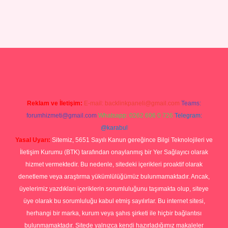
s://elexbett.net/
betexper.xyz
Reklam ve İletişim:
E-mail:
backlinkpaneli@gmail.com
Teams:
forumhizmeti@gmail.com
Whatsapp: 0262 606 0 726
Telegram:
@karabul
Yasal Uyarı:
Sitemiz, 5651 Sayılı Kanun gereğince Bilgi Teknolojileri ve
İletişim Kurumu (BTK) tarafından onaylanmış bir Yer Sağlayıcı olarak
hizmet vermektedir. Bu nedenle, sitedeki içerikleri proaktif olarak
denetleme veya araştırma yükümlülüğümüz bulunmamaktadır. Ancak,
üyelerimiz yazdıkları içeriklerin sorumluluğunu taşımakta olup, siteye
üye olarak bu sorumluluğu kabul etmiş sayılırlar. Bu internet sitesi,
herhangi bir marka, kurum veya şahıs şirketi ile hiçbir bağlantısı
bulunmamaktadır. Sitede yalnızca kendi hazırladığımız makaleler