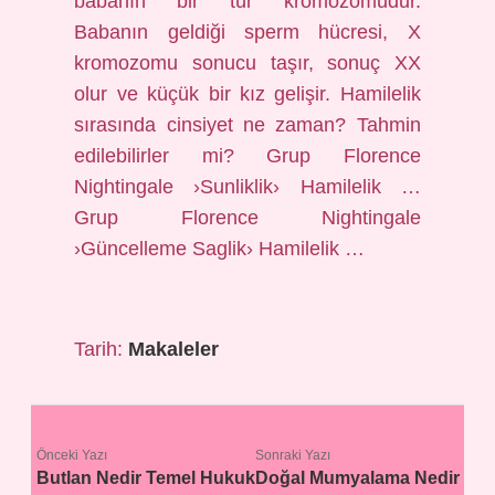
babanın bir tür kromozomudur.
Babanın geldiği sperm hücresi, X
kromozomu sonucu taşır, sonuç XX
olur ve küçük bir kız gelişir. Hamilelik
sırasında cinsiyet ne zaman? Tahmin
edilebilirler mi? Grup Florence
Nightingale ›Sunliklik› Hamilelik …
Grup Florence Nightingale
›Güncelleme Saglik› Hamilelik …
Tarih:
Makaleler
Önceki Yazı
Sonraki Yazı
Butlan Nedir Temel Hukuk
Doğal Mumyalama Nedir