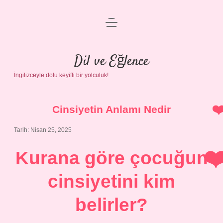
menüyü
Anasayfa
aç
Gizlilik Politikası
Dil ve Eğlence
İngilizceyle dolu keyifli bir yolculuk!
Yasal Uyarı
Hakkımızda
Cinsiyetin Anlamı Nedir
Tarih: Nisan 25, 2025
Kurana göre çocuğun
cinsiyetini kim
belirler?