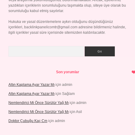
veya araştırma yükümlülüğümüz bulunmamaktadır. Ancak, üyelerimiz
yazdıkları içeriklerin sorumluluğunu taşımakta olup, siteye üye olarak bu
sorumluluğu kabul etmiş sayılırlar.
Hukuka ve yasal düzenlemelere aykırı olduğunu düşündüğünüz
içerikleri,
backlinkpanelicomtr@gmail.com
adresine bildirmeniz halinde,
ilgili içerikler yasal süre içerisinde sitemizden kaldırılacaktır.
Arama
Son yorumlar
Altın Kaplama Ayar Yazar Mı
için
admin
Altın Kaplama Ayar Yazar Mı
için
Sağlam
Nemlendirici Mi Önce Sürülür Yağ Mı
için
admin
Nemlendirici Mi Önce Sürülür Yağ Mı
için
Asil
Doktor Çubuğu Kaç Cm
için
admin