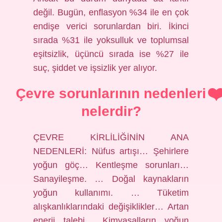
değil. Bugün, enflasyon %34 ile en çok
endişe verici sorunlardan biri. İkinci
sırada %31 ile yoksulluk ve toplumsal
eşitsizlik, üçüncü sırada ise %27 ile
suç, şiddet ve işsizlik yer alıyor.
Çevre sorunlarının nedenleri
nelerdir?
ÇEVRE KİRLİLİĞİNİN ANA
NEDENLERİ: Nüfus artışı… Şehirlere
yoğun göç… Kentleşme sorunları…
Sanayileşme. … Doğal kaynakların
yoğun kullanımı. … Tüketim
alışkanlıklarındaki değişiklikler… Artan
enerji talebi… Kimyasalların yoğun