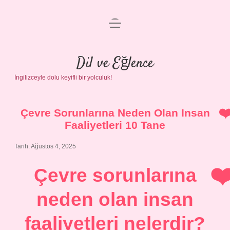
menüyü
Anasayfa
aç
Gizlilik Politikası
Dil ve Eğlence
İngilizceyle dolu keyifli bir yolculuk!
Yasal Uyarı
Hakkımızda
Çevre Sorunlarına Neden Olan Insan
Faaliyetleri 10 Tane
Tarih: Ağustos 4, 2025
Çevre sorunlarına
neden olan insan
faaliyetleri nelerdir?