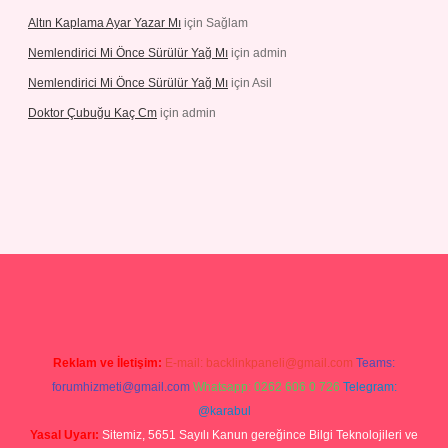
Altın Kaplama Ayar Yazar Mı
için
Sağlam
Nemlendirici Mi Önce Sürülür Yağ Mı
için
admin
Nemlendirici Mi Önce Sürülür Yağ Mı
için
Asil
Doktor Çubuğu Kaç Cm
için
admin
//elexbett.net/
betexper.xyz
Reklam ve İletişim:
E-mail:
backlinkpaneli@gmail.com
Teams:
forumhizmeti@gmail.com
Whatsapp: 0262 606 0 726
Telegram:
@karabul
Yasal Uyarı:
Sitemiz, 5651 Sayılı Kanun gereğince Bilgi Teknolojileri ve