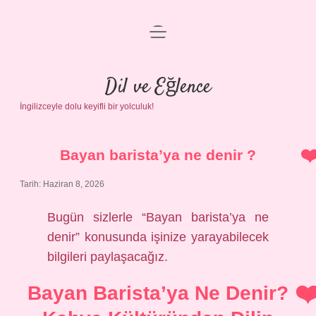
menüyü
Anasayfa
aç
Gizlilik Politikası
Dil ve Eğlence
İngilizceyle dolu keyifli bir yolculuk!
Yasal Uyarı
Hakkımızda
Bayan barista’ya ne denir ?
Tarih: Haziran 8, 2026
Bugün sizlerle “Bayan barista’ya ne
denir” konusunda işinize yarayabilecek
bilgileri paylaşacağız.
Bayan Barista’ya Ne Denir?