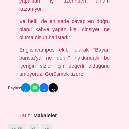
yaptıkları iş üzerinden anlam
kazanıyor.
Ve belki de en sade cevap en doğru
olanı: kahve yapan kişi, cinsiyeti ne
olursa olsun baristadır.
Englishcampus ekibi olarak “Bayan
barista’ya ne denir” hakkındaki bu
içeriğin sizler için değerli olduğunu
umuyoruz. Görüşmek üzere!
Paylaş:
𝕏
✈
f
Tarih:
Makaleler
barista
bir
da