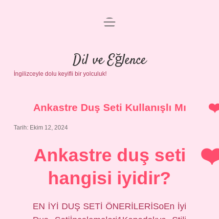
menüyü
Anasayfa
aç
Gizlilik Politikası
Dil ve Eğlence
İngilizceyle dolu keyifli bir yolculuk!
Yasal Uyarı
Hakkımızda
Ankastre Duş Seti Kullanışlı Mı
Tarih: Ekim 12, 2024
Ankastre duş seti
hangisi iyidir?
EN İYİ DUŞ SETİ ÖNERİLERİSoEn İyi