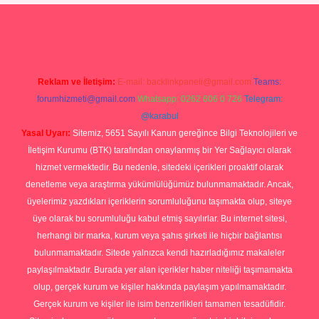
s://elexbett.net/
betexper.xyz
Reklam ve İletişim:
E-mail:
backlinkpaneli@gmail.com
Teams:
forumhizmeti@gmail.com
Whatsapp: 0262 606 0 726
Telegram:
@karabul
Yasal Uyarı:
Sitemiz, 5651 Sayılı Kanun gereğince Bilgi Teknolojileri ve
İletişim Kurumu (BTK) tarafından onaylanmış bir Yer Sağlayıcı olarak
hizmet vermektedir. Bu nedenle, sitedeki içerikleri proaktif olarak
denetleme veya araştırma yükümlülüğümüz bulunmamaktadır. Ancak,
üyelerimiz yazdıkları içeriklerin sorumluluğunu taşımakta olup, siteye
üye olarak bu sorumluluğu kabul etmiş sayılırlar. Bu internet sitesi,
herhangi bir marka, kurum veya şahıs şirketi ile hiçbir bağlantısı
bulunmamaktadır. Sitede yalnızca kendi hazırladığımız makaleler
paylaşılmaktadır. Burada yer alan içerikler haber niteliği taşımamakta
olup, gerçek kurum ve kişiler hakkında paylaşım yapılmamaktadır.
Gerçek kurum ve kişiler ile isim benzerlikleri tamamen tesadüfidir.