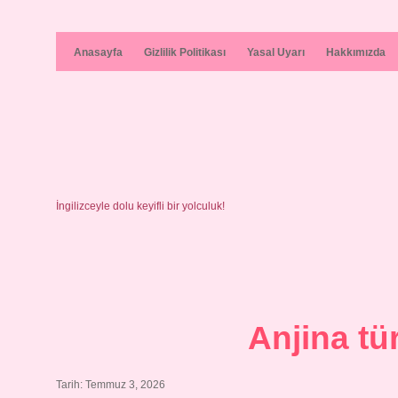
Anasayfa
Gizlilik Politikası
Yasal Uyarı
Hakkımızda
İngilizceyle dolu keyifli bir yolculuk!
Anjina tür
Tarih: Temmuz 3, 2026