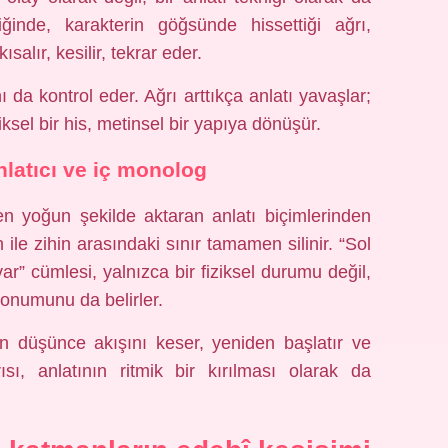
niğinde, karakterin göğsünde hissettiği ağrı,
ısalır, kesilir, tekrar eder.
da kontrol eder. Ağrı arttıkça anlatı yavaşlar;
iksel bir his, metinsel bir yapıya dönüşür.
anlatıcı ve iç monolog
ı en yoğun şekilde aktaran anlatı biçimlerinden
 ile zihin arasındaki sınır tamamen silinir. “Sol
r” cümlesi, yalnızca bir fiziksel durumu değil,
konumunu da belirler.
 düşünce akışını keser, yeniden başlatır ve
ı, anlatının ritmik bir kırılması olarak da