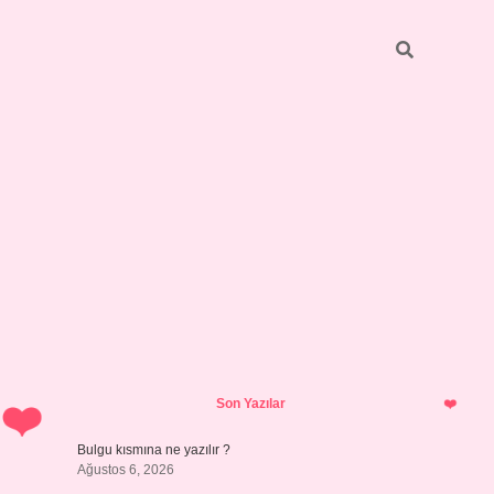
Sidebar
https://elexbett.net/
betexper.xyz
Son Yazılar
Bulgu kısmına ne yazılır ?
Ağustos 6, 2026