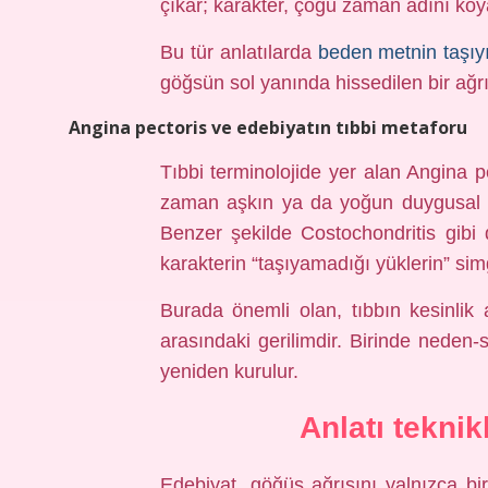
çıkar; karakter, çoğu zaman adını koy
Bu tür anlatılarda
beden metnin taşıyı
göğsün sol yanında hissedilen bir ağrı 
Angina pectoris ve edebiyatın tıbbi metaforu
Tıbbi terminolojide yer alan Angina 
zaman aşkın ya da yoğun duygusal ge
Benzer şekilde Costochondritis gibi d
karakterin “taşıyamadığı yüklerin” sim
Burada önemli olan, tıbbın kesinlik ar
arasındaki gerilimdir. Birinde neden-s
yeniden kurulur.
Anlatı teknik
Edebiyat, göğüs ağrısını yalnızca bir 