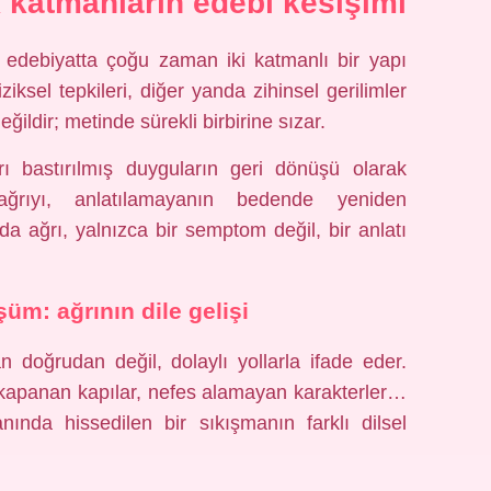
ik katmanların edebî kesişimi
 edebiyatta çoğu zaman iki katmanlı bir yapı
ziksel tepkileri, diğer yanda zihinsel gerilimler
eğildir; metinde sürekli birbirine sızar.
arı bastırılmış duyguların geri dönüşü olarak
rıyı, anlatılamayanın bedende yeniden
a ağrı, yalnızca bir semptom değil, bir anlatı
üm: ağrının dile gelişi
 doğrudan değil, dolaylı yollarla ifade eder.
 kapanan kapılar, nefes alamayan karakterler…
ında hissedilen bir sıkışmanın farklı dilsel