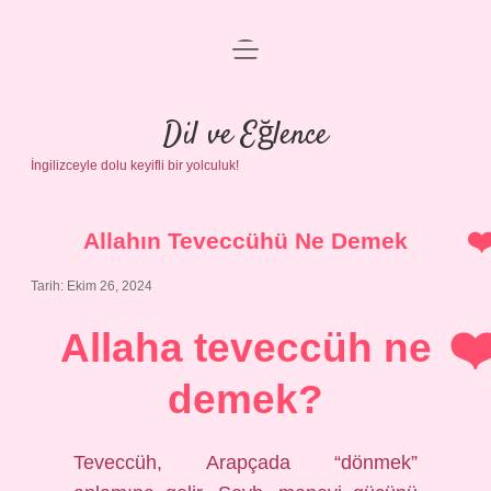
menüyü
Anasayfa
aç
Gizlilik Politikası
Dil ve Eğlence
İngilizceyle dolu keyifli bir yolculuk!
Yasal Uyarı
Hakkımızda
Allahın Teveccühü Ne Demek
Tarih: Ekim 26, 2024
Allaha teveccüh ne
demek?
Teveccüh, Arapçada “dönmek”