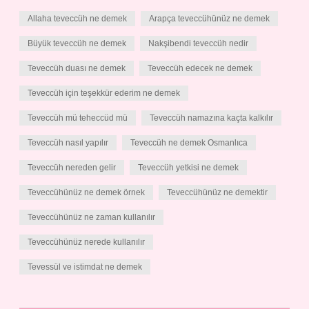
Allaha teveccüh ne demek
Arapça teveccühünüz ne demek
Büyük teveccüh ne demek
Nakşibendi teveccüh nedir
Teveccüh duası ne demek
Teveccüh edecek ne demek
Teveccüh için teşekkür ederim ne demek
Teveccüh mü teheccüd mü
Teveccüh namazına kaçta kalkılır
Teveccüh nasıl yapılır
Teveccüh ne demek Osmanlıca
Teveccüh nereden gelir
Teveccüh yetkisi ne demek
Teveccühünüz ne demek örnek
Teveccühünüz ne demektir
Teveccühünüz ne zaman kullanılır
Teveccühünüz nerede kullanılır
Tevessül ve istimdat ne demek