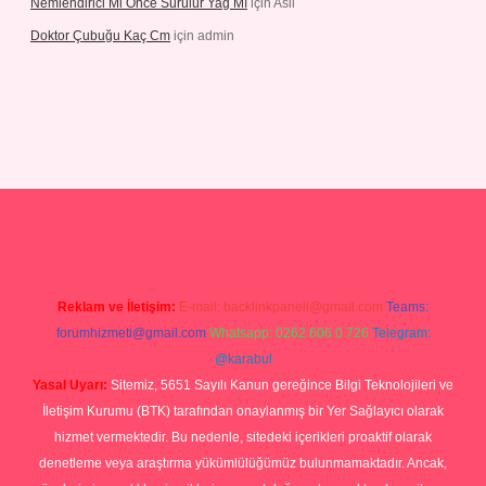
Nemlendirici Mi Önce Sürülür Yağ Mı
için
Asil
Doktor Çubuğu Kaç Cm
için
admin
s://elexbett.net/
betexper.xyz
Reklam ve İletişim:
E-mail:
backlinkpaneli@gmail.com
Teams:
forumhizmeti@gmail.com
Whatsapp: 0262 606 0 726
Telegram:
@karabul
Yasal Uyarı:
Sitemiz, 5651 Sayılı Kanun gereğince Bilgi Teknolojileri ve
İletişim Kurumu (BTK) tarafından onaylanmış bir Yer Sağlayıcı olarak
hizmet vermektedir. Bu nedenle, sitedeki içerikleri proaktif olarak
denetleme veya araştırma yükümlülüğümüz bulunmamaktadır. Ancak,