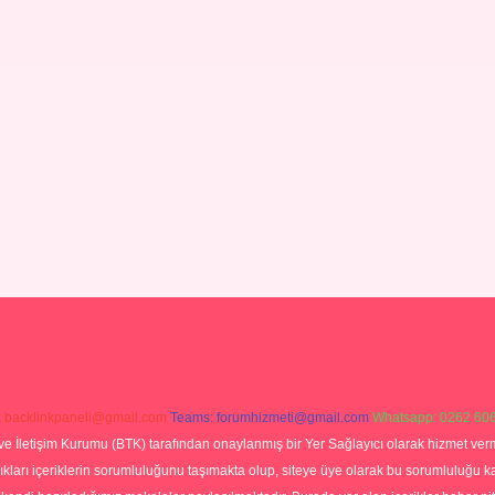
:
backlinkpaneli@gmail.com
Teams:
forumhizmeti@gmail.com
Whatsapp: 0262 606
ve İletişim Kurumu (BTK) tarafından onaylanmış bir Yer Sağlayıcı olarak hizmet verm
rı içeriklerin sorumluluğunu taşımakta olup, siteye üye olarak bu sorumluluğu kabul