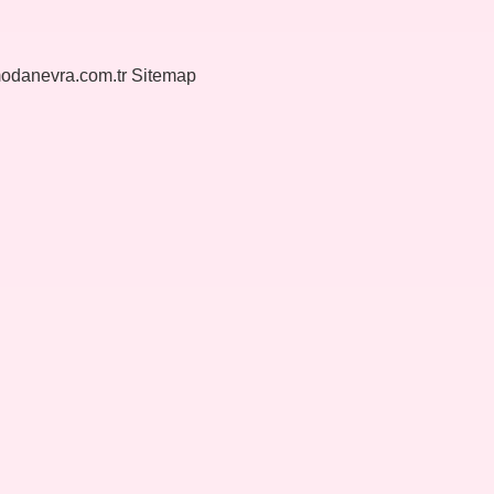
modanevra.com.tr
Sitemap