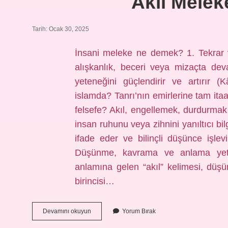
Akıl Melek
Tarih: Ocak 30, 2025
İnsani meleke ne demek? 1. Tekrar v
alışkanlık, beceri veya mizaçta de
yeteneğini güçlendirir ve artırır
islamda? Tanrı’nın emirlerine tam itaa
felsefe? Akıl, engellemek, durdurmak
insan ruhunu veya zihnini yanıltıcı bi
ifade eder ve bilinçli düşünce işle
Düşünme, kavrama ve anlama yete
anlamına gelen “akıl” kelimesi, düşün
birincisi…
Akıl
Devamını okuyun
Yorum Bırak
Melekeleri