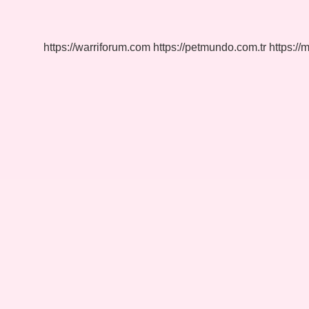
Ne
Demek
https://warriforum.com
https://petmundo.com.tr
https://