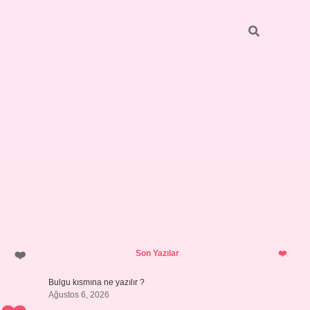
Sidebar
https://elexbett.net/
betexper.x
Son Yazılar
Bulgu kısmına ne yazılır ?
Ağustos 6, 2026