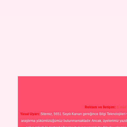
Reklam ve İletişim:
E-mail
Yasal Uyarı:
Sitemiz, 5651 Sayılı Kanun gereğince Bilgi Teknolojileri 
araştırma yükümlülüğümüz bulunmamaktadır. Ancak, üyelerimiz yazdıkla