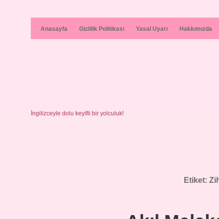
Anasayfa
Gizlilik Politikası
Yasal Uyarı
Hakkımızda
İngilizceyle dolu keyifli bir yolculuk!
Etiket:
Zi