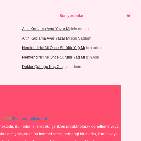
Son yorumlar
Altın Kaplama Ayar Yazar Mı
için
admin
Altın Kaplama Ayar Yazar Mı
için
Sağlam
Nemlendirici Mi Önce Sürülür Yağ Mı
için
admin
Nemlendirici Mi Önce Sürülür Yağ Mı
için
Asil
Doktor Çubuğu Kaç Cm
için
admin
 0 726
Telegram: @karabul
ektedir. Bu nedenle, sitedeki içerikleri proaktif olarak denetleme veya
 etmiş sayılırlar. Bu internet sitesi, herhangi bir marka, kurum veya