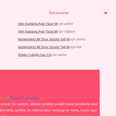
Son yorumlar
Altın Kaplama Ayar Yazar Mı
için
admin
Altın Kaplama Ayar Yazar Mı
için
Sağlam
Nemlendirici Mi Önce Sürülür Yağ Mı
için
admin
Nemlendirici Mi Önce Sürülür Yağ Mı
için
Asil
Doktor Çubuğu Kaç Cm
için
admin
 0 726
Telegram: @karabul
ektedir. Bu nedenle, sitedeki içerikleri proaktif olarak denetleme veya
 etmiş sayılırlar. Bu internet sitesi, herhangi bir marka, kurum veya