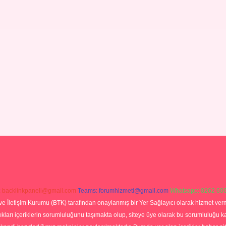
:
backlinkpaneli@gmail.com
Teams:
forumhizmeti@gmail.com
Whatsapp: 0262 606
ve İletişim Kurumu (BTK) tarafından onaylanmış bir Yer Sağlayıcı olarak hizmet verm
rı içeriklerin sorumluluğunu taşımakta olup, siteye üye olarak bu sorumluluğu kabul