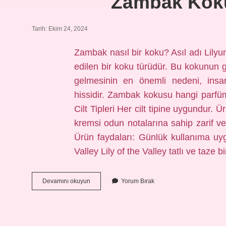
Zambak Kok
Tarih: Ekim 24, 2024
Zambak nasıl bir koku? Asıl adı Lilyum
edilen bir koku türüdür. Bu kokunun 
gelmesinin en önemli nedeni, insanl
hissidir. Zambak kokusu hangi parf
Cilt Tipleri Her cilt tipine uygundur.
kremsi odun notalarına sahip zarif ve 
Ürün faydaları: Günlük kullanıma uy
Valley Lily of the Valley tatlı ve taze 
Zambak
Devamını okuyun
Yorum Bırak
Kokusu
Neye
Benzer