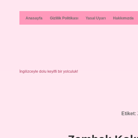
Anasayfa
Gizlilik Politikası
Yasal Uyarı
Hakkımızda
İngilizceyle dolu keyifli bir yolculuk!
Etiket: