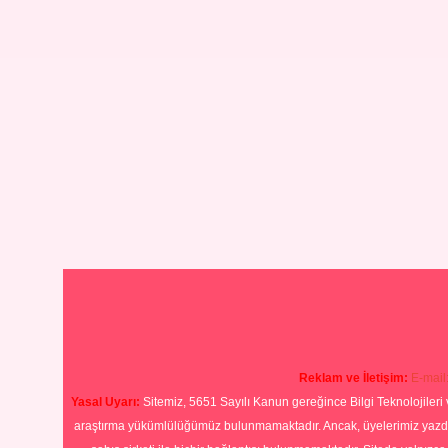
Reklam ve İletişim:
E-mail
Yasal Uyarı:
Sitemiz, 5651 Sayılı Kanun gereğince Bilgi Teknolojileri 
araştırma yükümlülüğümüz bulunmamaktadır. Ancak, üyelerimiz yazdıkla