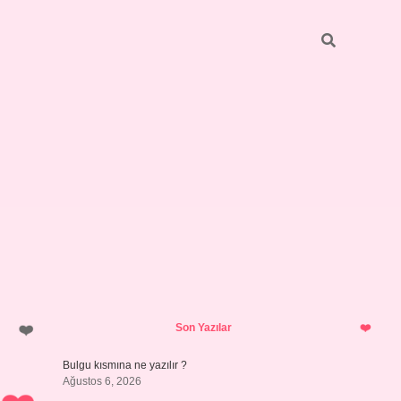
Sidebar
https://elexbett.net/
betexper.xy
Son Yazılar
Bulgu kısmına ne yazılır ?
Ağustos 6, 2026