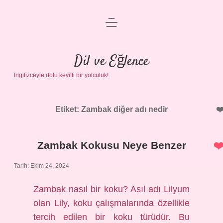
menüyü
Anasayfa
aç
Gizlilik Politikası
Dil ve Eğlence
İngilizceyle dolu keyifli bir yolculuk!
Yasal Uyarı
Hakkımızda
Etiket:
Zambak diğer adı nedir
Zambak Kokusu Neye Benzer
Tarih: Ekim 24, 2024
Zambak nasıl bir koku? Asıl adı Lilyum
olan Lily, koku çalışmalarında özellikle
tercih edilen bir koku türüdür. Bu