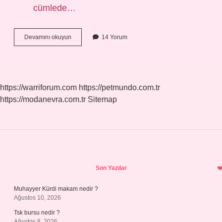
cümlede…
Uluşun
Devamını okuyun
14 Yorum
Eş
Anlamlısı
Nedir
https://warriforum.com
https://petmundo.com.tr
https://modanevra.com.tr
Sitemap
Sidebar
Son Yazılar
Muhayyer Kürdi makam nedir ?
Ağustos 10, 2026
Tsk bursu nedir ?
Ağustos 8, 2026