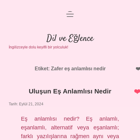
menüyü
Anasayfa
aç
Gizlilik Politikası
Dil ve Eğlence
İngilizceyle dolu keyifli bir yolculuk!
Yasal Uyarı
Hakkımızda
Etiket:
Zafer eş anlamlısı nedir
Uluşun Eş Anlamlısı Nedir
Tarih: Eylül 21, 2024
Eş anlamlısı nedir? Eş anlamlı,
eşanlamlı, alternatif veya eşanlamlı;
farklı yazılışlarına rağmen aynı veya