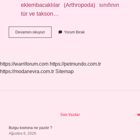
eklembacaklılar (Arthropoda) sınıfının
tür ve takson…
Böceğin
Devamını okuyun
Yorum Bırak
Sözlük
Anlamı
Nedir
https://warriforum.com
https://petmundo.com.tr
https://modanevra.com.tr
Sitemap
Sidebar
Son Yazılar
Bulgu kısmına ne yazılır ?
Ağustos 6, 2026