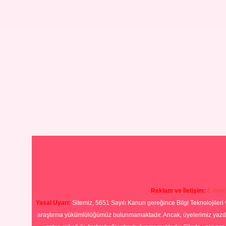
Reklam ve İletişim:
E-mail
Yasal Uyarı:
Sitemiz, 5651 Sayılı Kanun gereğince Bilgi Teknolojileri 
araştırma yükümlülüğümüz bulunmamaktadır. Ancak, üyelerimiz yazdıkla