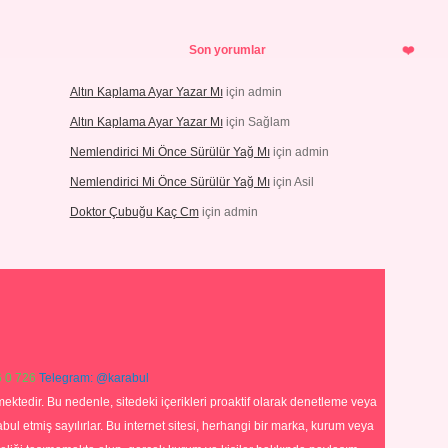
Son yorumlar
Altın Kaplama Ayar Yazar Mı
için
admin
Altın Kaplama Ayar Yazar Mı
için
Sağlam
Nemlendirici Mi Önce Sürülür Yağ Mı
için
admin
Nemlendirici Mi Önce Sürülür Yağ Mı
için
Asil
Doktor Çubuğu Kaç Cm
için
admin
 0 726
Telegram: @karabul
ektedir. Bu nedenle, sitedeki içerikleri proaktif olarak denetleme veya
 etmiş sayılırlar. Bu internet sitesi, herhangi bir marka, kurum veya