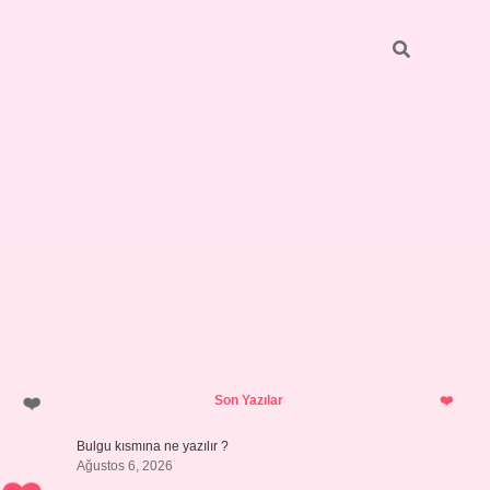
Sidebar
https://elexbett.net/
betexper.xy
Son Yazılar
Bulgu kısmına ne yazılır ?
Ağustos 6, 2026