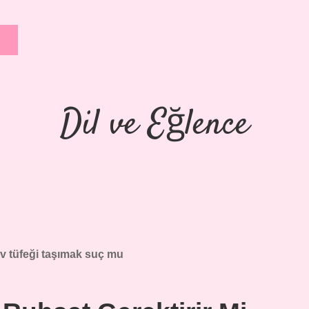
Dil ve Eğlence
av tüfeği taşımak suç mu