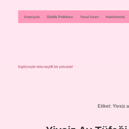
Anasayfa
Gizlilik Politikası
Yasal Uyarı
Hakkımızda
İngilizceyle dolu keyifli bir yolculuk!
Etiket:
Yivsiz 