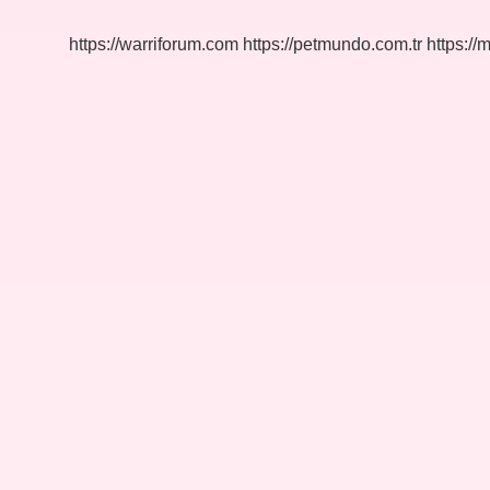
Gerektirir
Mi
https://warriforum.com
https://petmundo.com.tr
https://