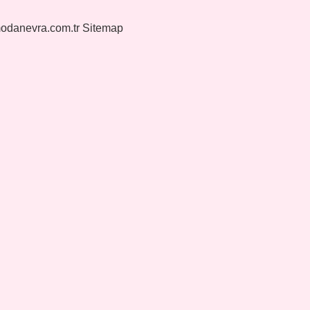
modanevra.com.tr
Sitemap