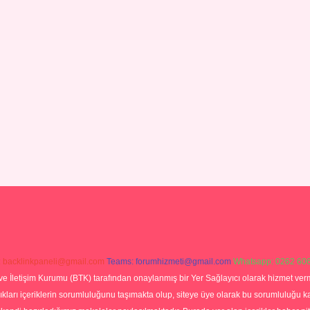
:
backlinkpaneli@gmail.com
Teams:
forumhizmeti@gmail.com
Whatsapp: 0262 606
ve İletişim Kurumu (BTK) tarafından onaylanmış bir Yer Sağlayıcı olarak hizmet verm
rı içeriklerin sorumluluğunu taşımakta olup, siteye üye olarak bu sorumluluğu kabul