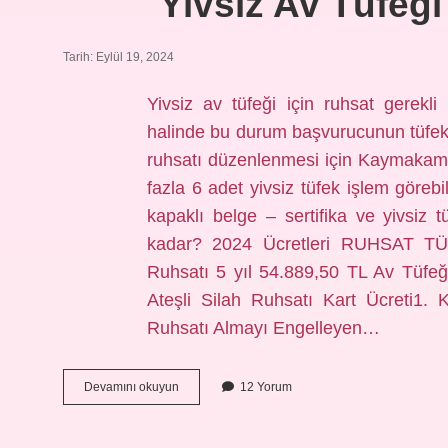
Yivsiz Av Tüfeği
Tarih: Eylül 19, 2024
Yivsiz av tüfeği için ruhsat gerekl
halinde bu durum başvurucunun tüfek r
ruhsatı düzenlenmesi için Kaymakamlık
fazla 6 adet yivsiz tüfek işlem görebi
kapaklı belge – sertifika ve yivsiz t
kadar? 2024 Ücretleri RUHSAT 
Ruhsatı 5 yıl 54.889,50 TL Av Tüf
Ateşli Silah Ruhsatı Kart Ücreti1. 
Ruhsatı Almayı Engelleyen…
Yivsiz
Devamını okuyun
12 Yorum
Av
Tüfeği
Ruhsat