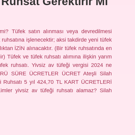
 Ruhsat Gerektirir Mi
i mi? Tüfek satın alınması veya devredilmesi
uhsatına işlenecektir; aksi takdirde yeni tüfek
tan İZİN alınacaktır. (Bir tüfek ruhsatında en
lir) Tüfek ve tüfek ruhsatı alımına ilişkin yarım
üfek ruhsatı. Yivsiz av tüfeği vergisi 2024 ne
TÜRÜ SÜRE ÜCRETLER ÜCRET Ateşli Silah
eği Ruhsatı 5 yıl 424,70 TL KART ÜCRETLERİ
Kimler yivsiz av tüfeği ruhsatı alamaz? Silah