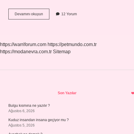
Yivsiz
Devamını okuyun
12 Yorum
Av
Tüfeği
Ruhsat
Gerektirir
Mi
https://warriforum.com
https://petmundo.com.tr
https://modanevra.com.tr
Sitemap
Sidebar
Son Yazılar
Bulgu kısmına ne yazılır ?
Ağustos 6, 2026
Kuduz insandan insana geçiyor mu ?
Ağustos 5, 2026