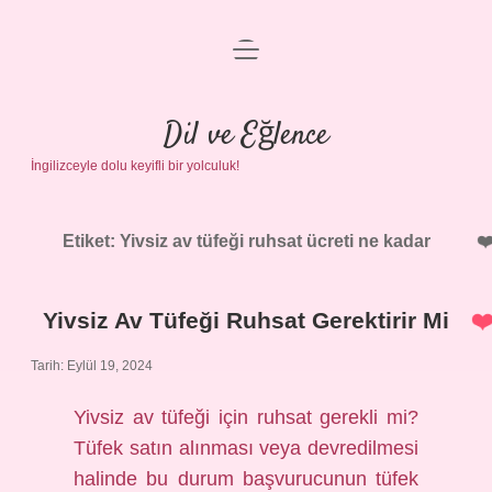
menüyü
Anasayfa
aç
Gizlilik Politikası
Dil ve Eğlence
İngilizceyle dolu keyifli bir yolculuk!
Yasal Uyarı
Hakkımızda
Etiket:
Yivsiz av tüfeği ruhsat ücreti ne kadar
Yivsiz Av Tüfeği Ruhsat Gerektirir Mi
Tarih: Eylül 19, 2024
Yivsiz av tüfeği için ruhsat gerekli mi?
Tüfek satın alınması veya devredilmesi
halinde bu durum başvurucunun tüfek