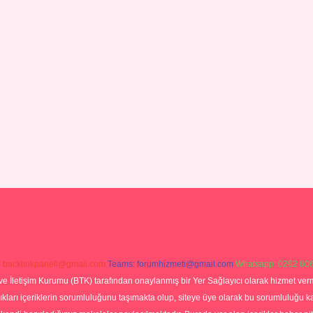
:
backlinkpaneli@gmail.com
Teams:
forumhizmeti@gmail.com
Whatsapp: 0262 606
ve İletişim Kurumu (BTK) tarafından onaylanmış bir Yer Sağlayıcı olarak hizmet verm
rı içeriklerin sorumluluğunu taşımakta olup, siteye üye olarak bu sorumluluğu kabul