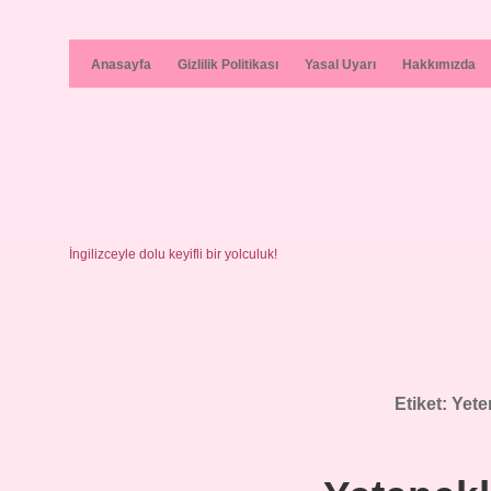
Anasayfa
Gizlilik Politikası
Yasal Uyarı
Hakkımızda
İngilizceyle dolu keyifli bir yolculuk!
Etiket:
Yete