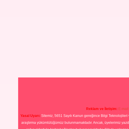
Reklam ve İletişim:
E-mail
Yasal Uyarı:
Sitemiz, 5651 Sayılı Kanun gereğince Bilgi Teknolojileri 
araştırma yükümlülüğümüz bulunmamaktadır. Ancak, üyelerimiz yazdıkla