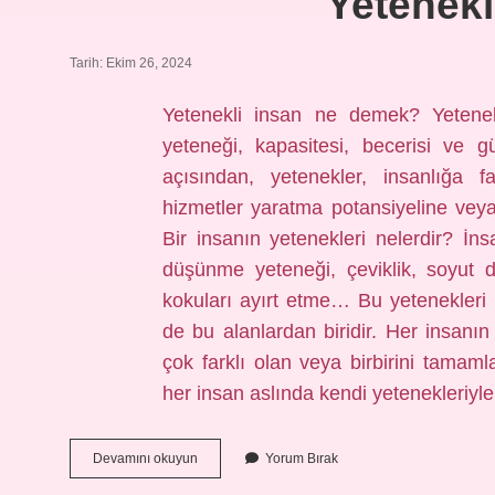
Yetenekl
Tarih: Ekim 26, 2024
Yetenekli insan ne demek? Yetenek
yeteneği, kapasitesi, becerisi ve g
açısından, yetenekler, insanlığa f
hizmetler yaratma potansiyeline veya 
Bir insanın yetenekleri nelerdir? İnsa
düşünme yeteneği, çeviklik, soyut d
kokuları ayırt etme… Bu yetenekleri ha
de bu alanlardan biridir. Her insanın
çok farklı olan veya birbirini tamamla
her insan aslında kendi yetenekleriy
Yetenekli
Devamını okuyun
Yorum Bırak
Insan