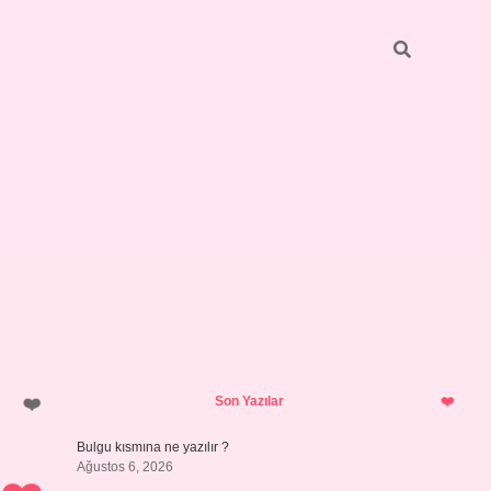
Sidebar
https://elexbett.net/
betexper.x
Son Yazılar
Bulgu kısmına ne yazılır ?
Ağustos 6, 2026