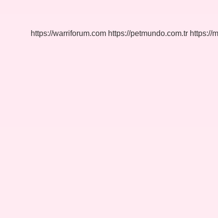
Nedir
https://warriforum.com
https://petmundo.com.tr
https://