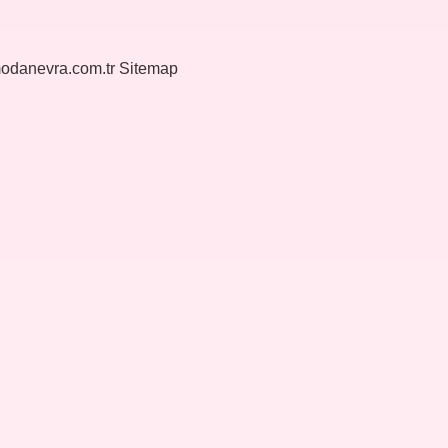
modanevra.com.tr
Sitemap