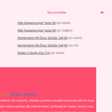
Son yorumlar
Altın Kaplama Ayar Yazar Mı
için
admin
Altın Kaplama Ayar Yazar Mı
için
Sağlam
Nemlendirici Mi Önce Sürülür Yağ Mı
için
admin
Nemlendirici Mi Önce Sürülür Yağ Mı
için
Asil
Doktor Çubuğu Kaç Cm
için
admin
 0 726
Telegram: @karabul
ektedir. Bu nedenle, sitedeki içerikleri proaktif olarak denetleme veya
 etmiş sayılırlar. Bu internet sitesi, herhangi bir marka, kurum veya