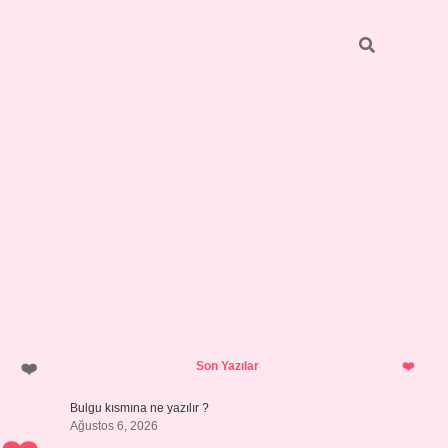
Sidebar
https://elexbett.net/
betexper.xy
Son Yazılar
Bulgu kısmına ne yazılır ?
Ağustos 6, 2026