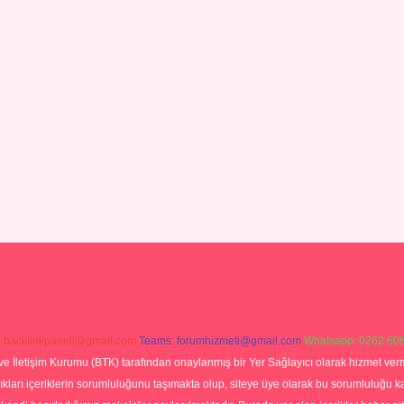
:
backlinkpaneli@gmail.com
Teams:
forumhizmeti@gmail.com
Whatsapp: 0262 606
ve İletişim Kurumu (BTK) tarafından onaylanmış bir Yer Sağlayıcı olarak hizmet verm
rı içeriklerin sorumluluğunu taşımakta olup, siteye üye olarak bu sorumluluğu kabul