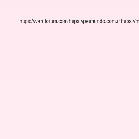
Ne
Demek
https://warriforum.com
https://petmundo.com.tr
https://