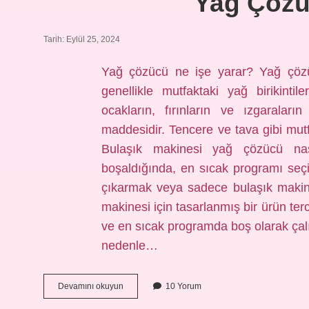
Yağ Çöz
Tarih: Eylül 25, 2024
Yağ çözücü ne işe yarar? Yağ çözü
genellikle mutfaktaki yağ birikintile
ocakların, fırınların ve ızgaraların
maddesidir. Tencere ve tava gibi mutf
Bulaşık makinesi yağ çözücü nas
boşaldığında, en sıcak programı seçi
çıkarmak veya sadece bulaşık makines
makinesi için tasarlanmış bir ürün t
ve en sıcak programda boş olarak çalış
nedenle…
Yağ
Devamını okuyun
10 Yorum
Çözücü