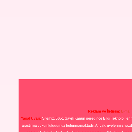
Reklam ve İletişim:
E-mail
Yasal Uyarı:
Sitemiz, 5651 Sayılı Kanun gereğince Bilgi Teknolojileri 
araştırma yükümlülüğümüz bulunmamaktadır. Ancak, üyelerimiz yazdıkla