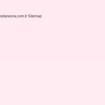
modanevra.com.tr
Sitemap