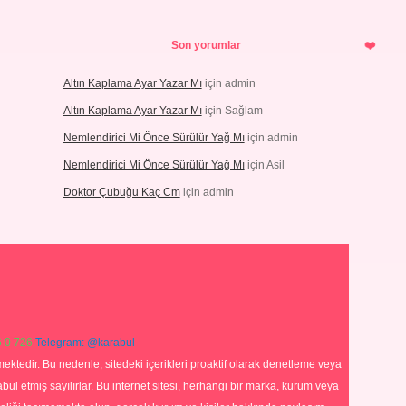
Son yorumlar
Altın Kaplama Ayar Yazar Mı
için
admin
Altın Kaplama Ayar Yazar Mı
için
Sağlam
Nemlendirici Mi Önce Sürülür Yağ Mı
için
admin
Nemlendirici Mi Önce Sürülür Yağ Mı
için
Asil
Doktor Çubuğu Kaç Cm
için
admin
 0 726
Telegram: @karabul
ektedir. Bu nedenle, sitedeki içerikleri proaktif olarak denetleme veya
 etmiş sayılırlar. Bu internet sitesi, herhangi bir marka, kurum veya