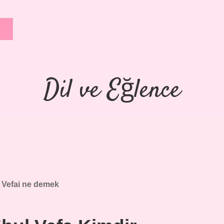
Dil ve Eğlence
:
Vefai ne demek