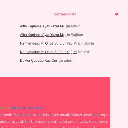
Son yorumlar
Altın Kaplama Ayar Yazar Mı
için
admin
Altın Kaplama Ayar Yazar Mı
için
Sağlam
Nemlendirici Mi Önce Sürülür Yağ Mı
için
admin
Nemlendirici Mi Önce Sürülür Yağ Mı
için
Asil
Doktor Çubuğu Kaç Cm
için
admin
 0 726
Telegram: @karabul
ektedir. Bu nedenle, sitedeki içerikleri proaktif olarak denetleme veya
 etmiş sayılırlar. Bu internet sitesi, herhangi bir marka, kurum veya