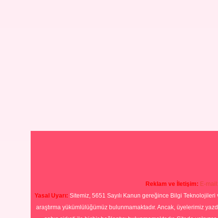
Reklam ve İletişim:
E-mail
Yasal Uyarı:
Sitemiz, 5651 Sayılı Kanun gereğince Bilgi Teknolojileri 
araştırma yükümlülüğümüz bulunmamaktadır. Ancak, üyelerimiz yazdıkla