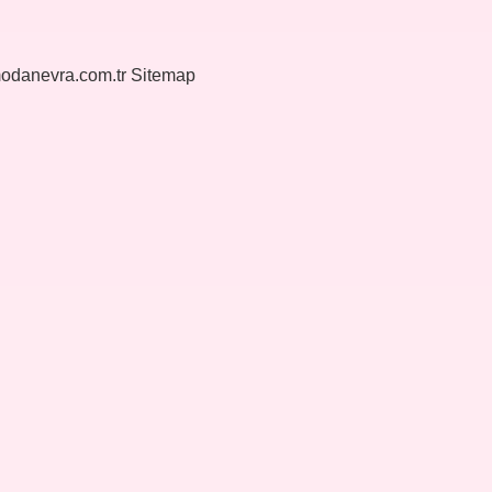
modanevra.com.tr
Sitemap