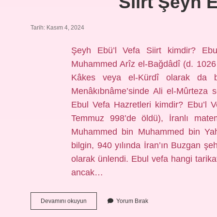
Siirt Şeyh 
Tarih: Kasım 4, 2024
Şeyh Ebü’l Vefa Siirt kimdir? Ebu
Muhammed Arîz el-Bağdâdî (d. 1026 – 
Kâkes veya el-Kürdî olarak da bil
Menâkıbnâme’sinde Ali el-Mûrteza s
Ebul Vefa Hazretleri kimdir? Ebu’l
Temmuz 998’de öldü), İranlı mate
Muhammed bin Muhammed bin Yahya 
bilgin, 940 yılında İran’ın Buzgan ş
olarak ünlendi. Ebul vefa hangi tar
ancak…
Siirt
Devamını okuyun
Yorum Bırak
Şeyh