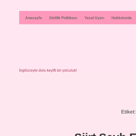
Anasayfa
Gizlilik Politikası
Yasal Uyarı
Hakkımızda
İngilizceyle dolu keyifli bir yolculuk!
Etiket