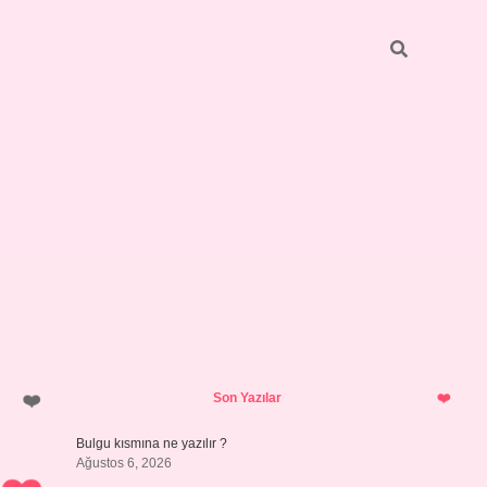
Sidebar
https://elexbett.net/
betexper.xy
Son Yazılar
Bulgu kısmına ne yazılır ?
Ağustos 6, 2026