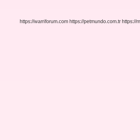
Ebul
Vefa
Kimdir
https://warriforum.com
https://petmundo.com.tr
https://