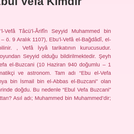
Ebul Vefa Kimdir
’l-Vefâ Tâcü’l-Ârifîn Seyyid Muhammed bin
ö. 9 Aralık 1107), Ebu’l-Vefâ el-Bağdâdî, el-
inir. , Vefâ İyyâ tarikatının kurucusudur.
oyundan Seyyid olduğu bildirilmektedir. Şeyh
 Vefa el-Buzcani (10 Haziran 940 doğumlu – 1
matikçi ve astronom. Tam adı “Ebu el-Vefa
bin İsmail bin el-Abbas el-Buzcani” olan
ehrinde doğdu. Bu nedenle “Ebul Vefa Buzcani”
ikattan? Asıl adı; Muhammed bin Muhammed’dir;