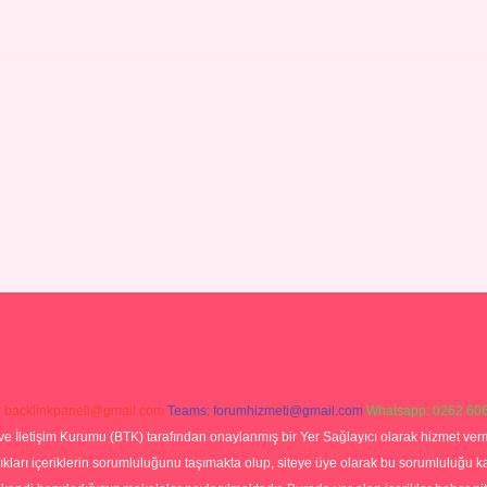
:
backlinkpaneli@gmail.com
Teams:
forumhizmeti@gmail.com
Whatsapp: 0262 606
ve İletişim Kurumu (BTK) tarafından onaylanmış bir Yer Sağlayıcı olarak hizmet verm
rı içeriklerin sorumluluğunu taşımakta olup, siteye üye olarak bu sorumluluğu kabul