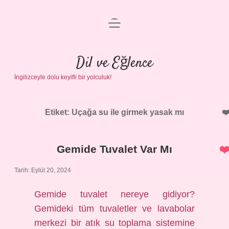
menüyü
Anasayfa
aç
Gizlilik Politikası
Dil ve Eğlence
İngilizceyle dolu keyifli bir yolculuk!
Yasal Uyarı
Hakkımızda
Etiket:
Uçağa su ile girmek yasak mı
Gemide Tuvalet Var Mı
Tarih: Eylül 20, 2024
Gemide tuvalet nereye gidiyor?
Gemideki tüm tuvaletler ve lavabolar
merkezi bir atık su toplama sistemine