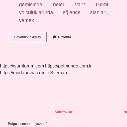
gemisinde neler var? Gemi
yolculuklarında eğlence alanları,
yemek…
Gemide
Devamını okuyun
6 Yorum
Tuvalet
Var
Mı
https://warriforum.com
https://petmundo.com.tr
https://modanevra.com.tr
Sitemap
Sidebar
Son Yazılar
Bulgu kısmına ne yazılır ?