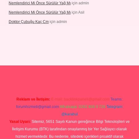
Nemlendirici Mi Önce Sürülür Yağ Mı
için
admin
Nemlendirici Mi Önce Sürülür Yağ Mı
için
Asil
Doktor Çubuğu Kaç Cm
için
admin
etexper.xyz
Reklam ve İletişim:
E-mail:
backlinkpaneli@gmail.com
Teams:
forumhizmeti@gmail.com
Whatsapp: 0262 606 0 726
Telegram:
@karabul
Yasal Uyarı:
Sitemiz, 5651 Sayılı Kanun gereğince Bilgi Teknolojileri ve
İletişim Kurumu (BTK) tarafından onaylanmış bir Yer Sağlayıcı olarak
hizmet vermektedir. Bu nedenle, sitedeki içerikleri proaktif olarak